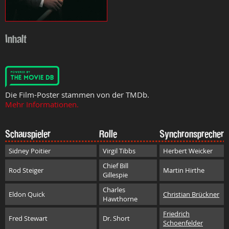
Inhalt
Die Film-Poster stammen von der TMDb.
Mehr Informationen.
Schauspieler
Rolle
Synchronsprecher
Sidney Poitier
Virgil Tibbs
Herbert Weicker
Chief Bill
Rod Steiger
Martin Hirthe
Gillespie
Charles
Eldon Quick
Christian Brückner
Hawthorne
Friedrich
Fred Stewart
Dr. Short
Schoenfelder