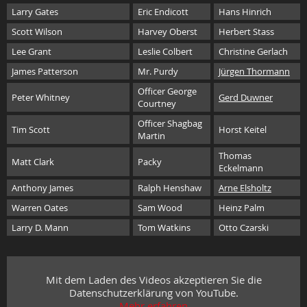
Larry Gates
Eric Endicott
Hans Hinrich
Scott Wilson
Harvey Oberst
Herbert Stass
Lee Grant
Leslie Colbert
Christine Gerlach
James Patterson
Mr. Purdy
Jürgen Thormann
Officer George
Peter Whitney
Gerd Duwner
Courtney
Officer Shagbag
Tim Scott
Horst Keitel
Martin
Thomas
Matt Clark
Packy
Eckelmann
Anthony James
Ralph Henshaw
Arne Elsholtz
Warren Oates
Sam Wood
Heinz Palm
Larry D. Mann
Tom Watkins
Otto Czarski
Mit dem Laden des Videos akzeptieren Sie die
Datenschutzerklärung von YouTube.
Mehr erfahren