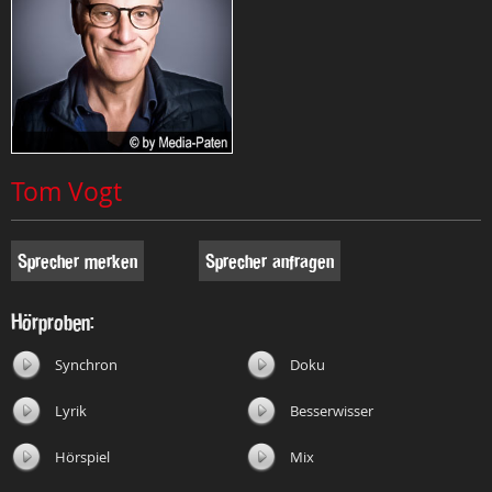
Tom Vogt
Sprecher merken
Sprecher anfragen
Hörproben:
Synchron
Doku
Lyrik
Besserwisser
Hörspiel
Mix