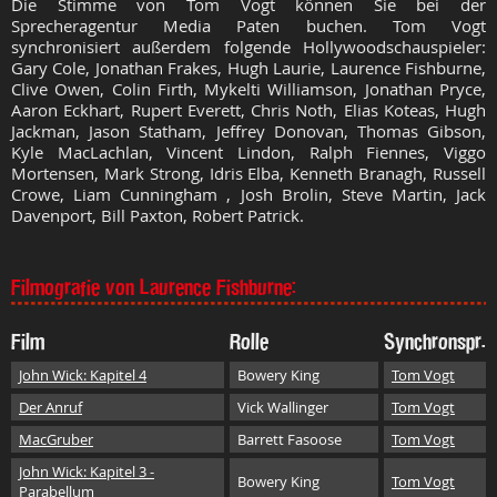
Die Stimme von Tom Vogt können Sie bei der
Sprecheragentur Media Paten buchen. Tom Vogt
synchronisiert außerdem folgende Hollywoodschauspieler:
Gary Cole, Jonathan Frakes, Hugh Laurie, Laurence Fishburne,
Clive Owen, Colin Firth, Mykelti Williamson, Jonathan Pryce,
Aaron Eckhart, Rupert Everett, Chris Noth, Elias Koteas, Hugh
Jackman, Jason Statham, Jeffrey Donovan, Thomas Gibson,
Kyle MacLachlan, Vincent Lindon, Ralph Fiennes, Viggo
Mortensen, Mark Strong, Idris Elba, Kenneth Branagh, Russell
Crowe, Liam Cunningham , Josh Brolin, Steve Martin, Jack
Davenport, Bill Paxton, Robert Patrick.
Filmografie von Laurence Fishburne:
Film
Rolle
Synchronspr.
John Wick: Kapitel 4
Bowery King
Tom Vogt
Der Anruf
Vick Wallinger
Tom Vogt
MacGruber
Barrett Fasoose
Tom Vogt
John Wick: Kapitel 3 -
Bowery King
Tom Vogt
Parabellum