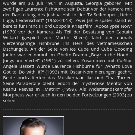
wurde am 30. Juli 1961 in Augusta, Georgia geboren. Mit
zwölf gab Laurence Fishburne sein Debüt vor der Kamera mit
der Darstellung des Joshua Hall in der TV-Seifenoper „Liebe,
Lüge, Leidenschaft“ (1968–2013). Zwei Jahre später stand er
bereits für Francis Ford Coppola Kriegsfilm „Apocalypse Now“
(1979) vor der Kamera. Als Teil der Besatzung von Captain
Willard (gespielt von Martin Sheen) fährt der damals
vierzehnjährige Fishbrune ins Herz des vietnamesischen
Dschungels. An der Seite von Ice Cube und Cuba Gooding
Junior war er darauf im Ghetto-Drama „Boyz n the Hood -
Jungs im Viertel“ (1991) zu sehen. Zusammen mit Co-Star
Angela Bassett wurde Laurence Fishburne für „What's Love
Got to Do with It?“ (1993) mit Oscar-Nominierungen geehrt.
Beide portraitierten das Musikerpaar Ike und Tina Turner.
Seine Paraderolle bleibt jedoch der mysteriöse Mentor von
Keanu Reeves in „Matrix“ (1999). Als Widerstandskämpfer
Morpheus war er auch in den beiden Fortsetzungen (2003) zu
sehen.