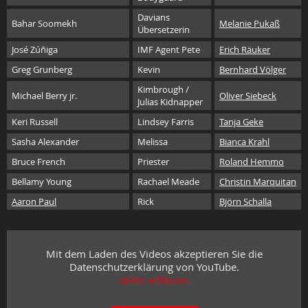
Davians
Bahar Soomekh
Melanie Pukaß
Übersetzerin
José Zúñiga
IMF Agent Pete
Erich Räuker
Greg Grunberg
Kevin
Bernhard Völger
Kimbrough /
Michael Berry jr.
Oliver Siebeck
Julias Kidnapper
Keri Russell
Lindsey Farris
Tanja Geke
Sasha Alexander
Melissa
Bianca Krahl
Bruce French
Priester
Roland Hemmo
Bellamy Young
Rachael Meade
Christin Marquitan
Aaron Paul
Rick
Björn Schalla
Mit dem Laden des Videos akzeptieren Sie die
Datenschutzerklärung von YouTube.
Mehr erfahren