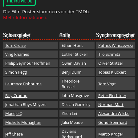
Die Film-Poster stammen von der TMDb.
Mehr Informationen.
Schauspieler
Rolle
Synchronsprecher
Tom Cruise
Ethan Hunt
Patrick Winczewski
Ving Rhames
Luther Stickell
Tilo Schmitz
Philip Seymour Hoffman
Owen Davian
Oliver Stritzel
Simon Pegg
Benji Dunn
Tobias Kluckert
Theodore
Laurence Fishburne
Tom Vogt
Brassel
Billy Crudup
John Musgrave
Peter Flechtner
Jonathan Rhys Meyers
Declan Gormley
Norman Matt
Maggie Q
Zhen Lei
Alexandra Wilcke
Michelle Monaghan
Julia Meade
Gundi Eberhard
Davians
Jeff Chase
Marco Kröger
Bodyguard