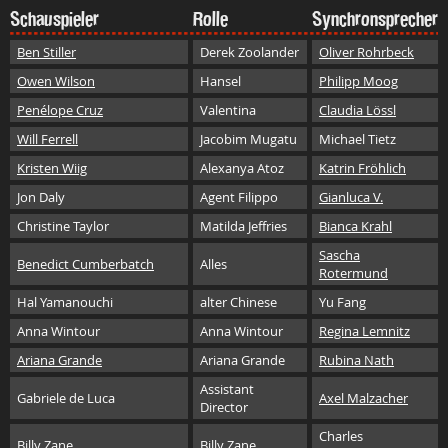
Schauspieler
Rolle
Synchronsprecher
Ben Stiller
Derek Zoolander
Oliver Rohrbeck
Owen Wilson
Hansel
Philipp Moog
Penélope Cruz
Valentina
Claudia Lössl
Will Ferrell
Jacobim Mugatu
Michael Tietz
Kristen Wiig
Alexanya Atoz
Katrin Fröhlich
Jon Daly
Agent Filippo
Gianluca V.
Christine Taylor
Matilda Jeffries
Bianca Krahl
Sascha
Benedict Cumberbatch
Alles
Rotermund
Hal Yamanouchi
alter Chinese
Yu Fang
Anna Wintour
Anna Wintour
Regina Lemnitz
Ariana Grande
Ariana Grande
Rubina Nath
Assistant
Gabriele de Luca
Axel Malzacher
Director
Charles
Billy Zane
Billy Zane