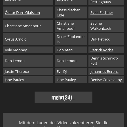
Rettinghaus
Chassidischer
Ólafur Darri Ólafsson
Sven Fechner
Jude
Christiane
Sabine
Christiane Amanpour
Amanpour
Walkenbach
Derek Zoolander
Cyrus Arnold
Dirk Petrick
Jr.
Kyle Mooney
Don Atari
Patrick Roche
Dennis Schmidt-
Don Lemon
Don Lemon
Foß
Justin Theroux
Evil DJ
Johannes Berenz
Jane Pauley
Jane Pauley
Denise Gorzelanny
mehr
(24)...
Mit dem Laden des Videos akzeptieren Sie die