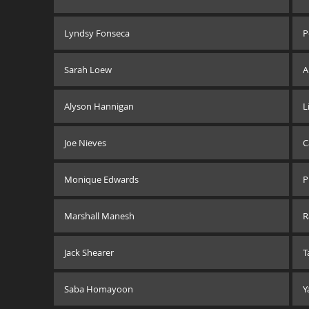
Lyndsy Fonseca
P
Sarah Loew
A
Alyson Hannigan
L
Joe Nieves
C
Monique Edwards
P
Marshall Manesh
R
Jack Shearer
T
Saba Homayoon
Y