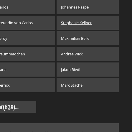
arlos
Johannes Raspe
reundin von Carlos
Stephanie Kellner
eroy
Maximilian Belle
raummädchen
Andrea Wick
ana
Jakob Riedl
errick
Marc Stachel
r
(639)...