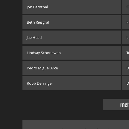
Jon Bernthal
C
Beth Riesgraf
F
Jae Head
L
Lindsay Schoneweis
T
Pedro Miguel Arce
D
Robb Derringer
D
meh