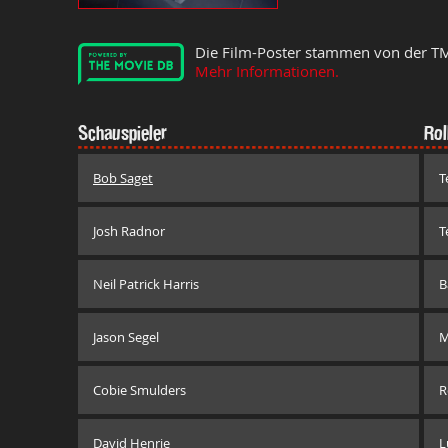
Die Film-Poster stammen von der T
Mehr Informationen.
Schauspieler
Rol
Bob Saget
T
Josh Radnor
T
Neil Patrick Harris
B
Jason Segel
M
Cobie Smulders
R
David Henrie
L