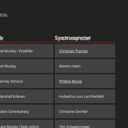
MDb.
le
Synchronsprecher
ed Mosby / Erzähler
Christian Tramitz
ed Mosby
Martin Halm
arney Stinson
Philipp Moog
arshall Eriksen
Hubertus von Lerchenfeld
obin Scherbatsky
Christine Stichler
uke Mosby (Teds Sohn)
Tim Schwarzmaier