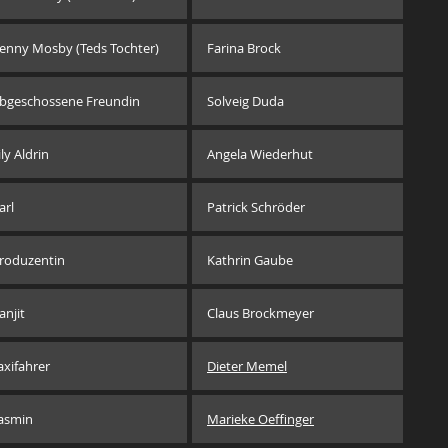
enny Mosby (Teds Tochter)
Farina Brock
bgeschossene Freundin
Solveig Duda
ily Aldrin
Angela Wiederhut
arl
Patrick Schröder
roduzentin
Kathrin Gaube
anjit
Claus Brockmeyer
axifahrer
Dieter Memel
asmin
Marieke Oeffinger