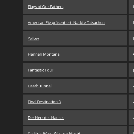
Flags of Our Fathers
American Pie präsentiert: Nackte Tatsachen
Yellow
Hannah Montana
Fantastic Four
Death Tunnel
Final Destination 3
Der Herr des Hauses
Carlito's Way - Weg zur Macht