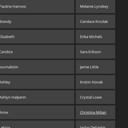
Pauline Harnois
Melanie Lynskey
Brandy
Candace Kroslak
Elizabeth
Erika Michels
Candice
Sara Erikson
Journalistin
Jamie Little
Ashley
Kristin Novak
Ashlyn Halperin
Crystal Lowe
Anne
Christina Milian
Leticia
Jaclyn DeSantis