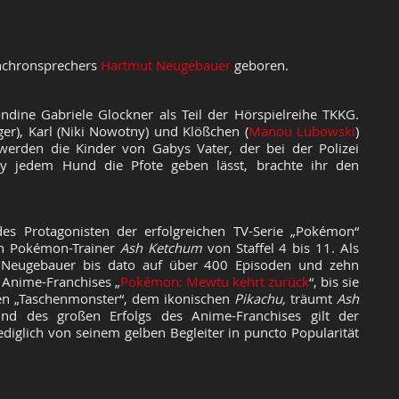
nchronsprechers
Hartmut Neugebauer
geboren.
ndine Gabriele Glockner als Teil der Hörspielreihe TKKG.
r), Karl (Niki Nowotny) und Klößchen (
Manou Lubowski
)
 werden die Kinder von Gabys Vater, der bei der Polizei
by jedem Hund die Pfote geben lässt, brachte ihr den
s Protagonisten der erfolgreichen TV-Serie „Pokémon“
den Pokémon-Trainer
Ash Ketchum
von Staffel 4 bis 11. Als
 Neugebauer bis dato auf über 400 Episoden und zehn
s Anime-Franchises „
Pokémon: Mewtu kehrt zurück
“, bis sie
en „Taschenmonster“, dem ikonischen
Pikachu,
träumt
Ash
d des großen Erfolgs des Anime-Franchises gilt der
ediglich von seinem gelben Begleiter in puncto Popularität