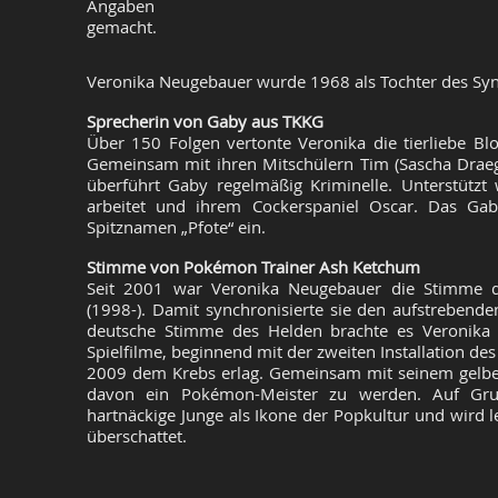
Angaben
gemacht.
Veronika Neugebauer wurde 1968 als Tochter des Sy
Sprecherin von Gaby aus TKKG
Über 150 Folgen vertonte Veronika die tierliebe Blo
Gemeinsam mit ihren Mitschülern Tim (Sascha Draege
überführt Gaby regelmäßig Kriminelle. Unterstützt
arbeitet und ihrem Cockerspaniel Oscar. Das Ga
Spitznamen „Pfote“ ein.
Stimme von Pokémon Trainer Ash Ketchum
Seit 2001 war Veronika Neugebauer die Stimme de
(1998-). Damit synchronisierte sie den aufstreben
deutsche Stimme des Helden brachte es Veronika
Spielfilme, beginnend mit der zweiten Installation de
2009 dem Krebs erlag. Gemeinsam mit seinem gelb
davon ein Pokémon-Meister zu werden. Auf Grun
hartnäckige Junge als Ikone der Popkultur und wird l
überschattet.