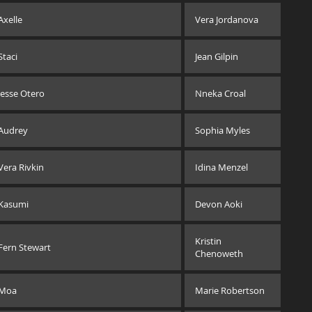
Axelle
Vera Jordanova
Staci
Jean Gilpin
Jesse Otero
Nneka Croal
Audrey
Sophia Myles
Vera Rivkin
Idina Menzel
Kasumi
Devon Aoki
Kristin
Fern Stewart
Chenoweth
Moa
Marie Robertson