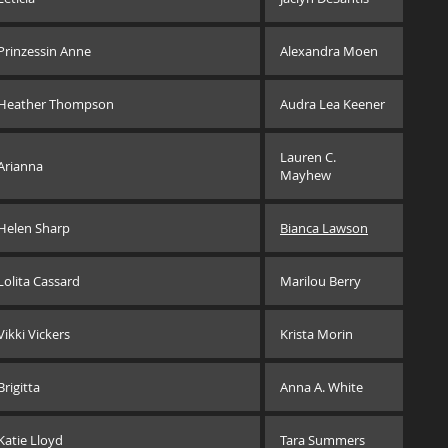
Prinzessin Anne
Alexandra Moen
Heather Thompson
Audra Lea Keener
Lauren C.
Arianna
Mayhew
Helen Sharp
Bianca Lawson
Lolita Cassard
Marilou Berry
Vikki Vickers
Krista Morin
Brigitta
Anna A. White
Katie Lloyd
Tara Summers