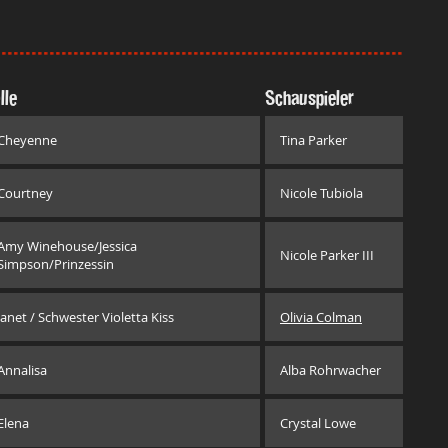
lle
Schauspieler
Cheyenne
Tina Parker
Courtney
Nicole Tubiola
Amy Winehouse/Jessica
Nicole Parker III
Simpson/Prinzessin
Janet / Schwester Violetta Kiss
Olivia Colman
Annalisa
Alba Rohrwacher
Elena
Crystal Lowe