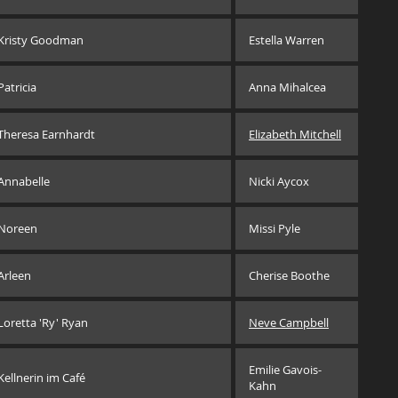
Kristy Goodman
Estella Warren
Patricia
Anna Mihalcea
Theresa Earnhardt
Elizabeth Mitchell
Annabelle
Nicki Aycox
Noreen
Missi Pyle
Arleen
Cherise Boothe
Loretta 'Ry' Ryan
Neve Campbell
Emilie Gavois-
Kellnerin im Café
Kahn