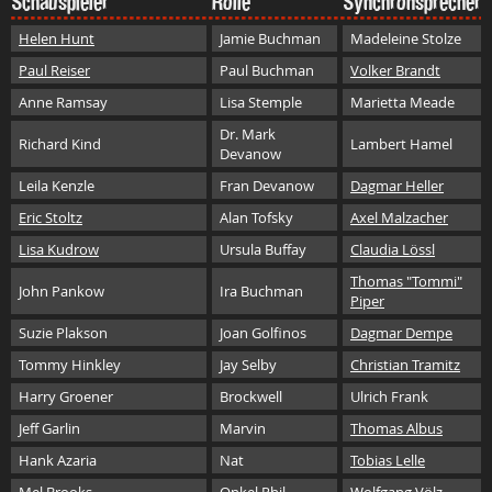
Schauspieler
Rolle
Synchronsprecher
Helen Hunt
Jamie Buchman
Madeleine Stolze
Paul Reiser
Paul Buchman
Volker Brandt
Anne Ramsay
Lisa Stemple
Marietta Meade
Dr. Mark
Richard Kind
Lambert Hamel
Devanow
Leila Kenzle
Fran Devanow
Dagmar Heller
Eric Stoltz
Alan Tofsky
Axel Malzacher
Lisa Kudrow
Ursula Buffay
Claudia Lössl
Thomas "Tommi"
John Pankow
Ira Buchman
Piper
Suzie Plakson
Joan Golfinos
Dagmar Dempe
Tommy Hinkley
Jay Selby
Christian Tramitz
Harry Groener
Brockwell
Ulrich Frank
Jeff Garlin
Marvin
Thomas Albus
Hank Azaria
Nat
Tobias Lelle