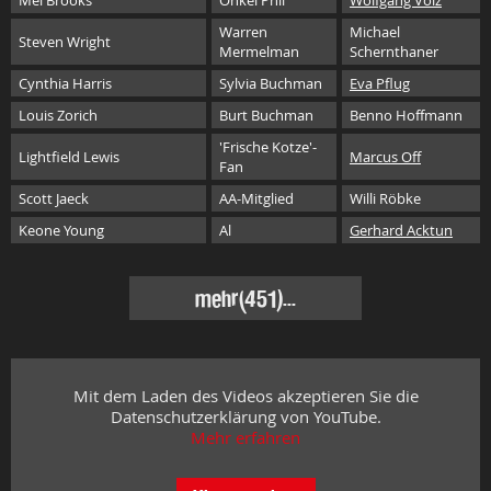
Mel Brooks
Onkel Phil
Wolfgang Völz
Warren
Michael
Steven Wright
Mermelman
Schernthaner
Cynthia Harris
Sylvia Buchman
Eva Pflug
Louis Zorich
Burt Buchman
Benno Hoffmann
'Frische Kotze'-
Lightfield Lewis
Marcus Off
Fan
Scott Jaeck
AA-Mitglied
Willi Röbke
Keone Young
Al
Gerhard Acktun
mehr
(451)...
Mit dem Laden des Videos akzeptieren Sie die
Datenschutzerklärung von YouTube.
Mehr erfahren