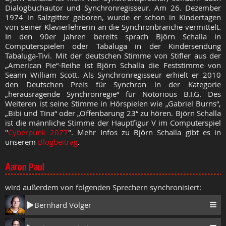
Dialogbuchautor und Synchronregisseur. Am 26. Dezember
1974 in Salzgitter geboren, wurde er schon in Kindertagen
von seiner Klavierlehrerin an die Synchronbranche vermittelt.
In den 90er Jahren bereits sprach Björn Schalla in
Computerspielen oder Tabaluga in der Kindersendung
Tabaluga-Tivi. Mit der deutschen Stimme von Stifler aus der
„American Pie“-Reihe ist Björn Schalla die Feststimme von
Seann William Scott. Als Synchronregisseur erhielt er 2010
den Deutschen Preis für Synchron in der Kategorie
„herausragende Synchronregie“ für Notorious B.I.G. Des
Weiteren ist seine Stimme in Hörspielen wie „Gabriel Burns“,
„Bibi und Tina“ oder „Offenbarung 23“ zu hören.
Björn Schalla
ist die männliche Stimme der Hauptfigur V im Computerspiel
"
Cyberpunk 2077
".
Mehr Infos zu Björn Schalla gibt es in
unserem
Blogbeitrag
.
Aaron Paul
wird außerdem von folgenden Sprechern synchronisiert:
Bernhard Völger