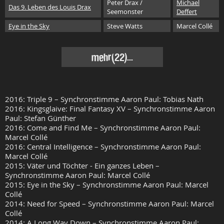
Peter Drax /
Michael
Das 9. Leben des Louis Drax
Seemonster
Deffert
Eye in the Sky
Steve Watts
Marcel Collé
mehr(22)...
2016: Triple 9 – Synchronstimme Aaron Paul: Tobias Nath
2016: Kingsglaive: Final Fantasy XV – Synchronstimme Aaron
Paul: Stefan Günther
2016: Come and Find Me – Synchronstimme Aaron Paul:
Marcel Collé
2016: Central Intelligence – Synchronstimme Aaron Paul:
Marcel Collé
2015: Väter und Töchter - Ein ganzes Leben –
Synchronstimme Aaron Paul: Marcel Collé
2015: Eye in the Sky – Synchronstimme Aaron Paul: Marcel
Collé
2014: Need for Speed – Synchronstimme Aaron Paul: Marcel
Collé
2014: A Long Way Down – Synchronstimme Aaron Paul: