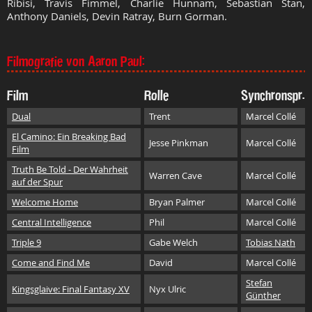
Ribisi, Travis Fimmel, Charlie Hunnam, Sebastian Stan,
Anthony Daniels, Devin Ratray, Burn Gorman.
Filmografie von Aaron Paul:
Film
Rolle
Synchronspr.
Dual
Trent
Marcel Collé
El Camino: Ein Breaking Bad
Jesse Pinkman
Marcel Collé
Film
Truth Be Told - Der Wahrheit
Warren Cave
Marcel Collé
auf der Spur
Welcome Home
Bryan Palmer
Marcel Collé
Central Intelligence
Phil
Marcel Collé
Triple 9
Gabe Welch
Tobias Nath
Come and Find Me
David
Marcel Collé
Stefan
Kingsglaive: Final Fantasy XV
Nyx Ulric
Günther