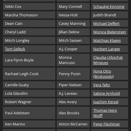
Nikki Cox
Mary Connell
Schaukje Könning
Marsha Thomason
Nessa Holt
Judith Brandt
Dean Cain
Casey Manning
Michael Deffert
Cheryl Ladd
Jillian Deline
Monica Bielenstein
Mitch Longley
Mitch Sassen
Matthias Klages
Tom Selleck
A.J. Cooper
Norbert Langer
Monica
Claudia Urbschat
Lara Flynn Boyle
Mancuso
Mingues
Ilona Otto
Rachael Leigh Cook
Penny Posin
(Brokowski)
Camille Guaty
Piper Nielsen
Vera Teltz
Lola Glaudini
A.J. Laveau
Sabine Arnhold
Robert Wagner
Alex Avery
Joachim Kerzel
Thomas Nero
Paul Adelstein
Alex Brooks
Wolff
Ken Marino
Anton McCarren
Peter Flechtner