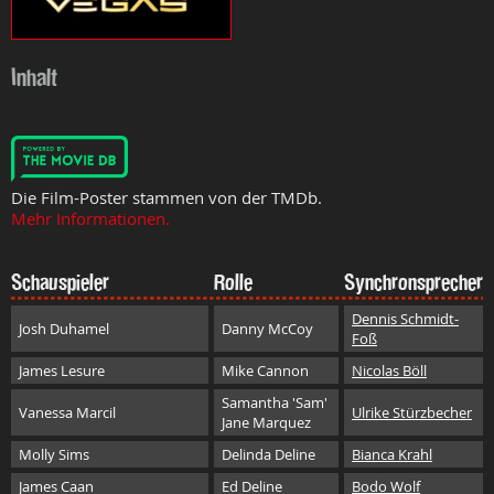
Inhalt
Die Film-Poster stammen von der TMDb.
Mehr Informationen.
Schauspieler
Rolle
Synchronsprecher
Dennis Schmidt-
Josh Duhamel
Danny McCoy
Foß
James Lesure
Mike Cannon
Nicolas Böll
Samantha 'Sam'
Vanessa Marcil
Ulrike Stürzbecher
Jane Marquez
Molly Sims
Delinda Deline
Bianca Krahl
James Caan
Ed Deline
Bodo Wolf