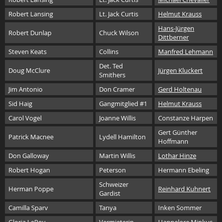
Robert Lansing
Lt. Jack Curtis
Helmut Krauss
Hans-Jürgen
Robert Dunlap
Chuck Wilson
Dittberner
Steven Keats
Collins
Manfred Lehmann
Det. Ted
Doug McClure
Jürgen Kluckert
Smithers
Jim Antonio
Don Cramer
Gerd Holtenau
Sid Haig
Gangmitglied #1
Helmut Krauss
Carol Vogel
Joanne Willis
Constanze Harpen
Gert Günther
Patrick Macnee
Lydell Hamilton
Hoffmann
Don Galloway
Martin Willis
Lothar Hinze
Robert Hogan
Peterson
Hermann Ebeling
Schweizer
Herman Poppe
Reinhard Kuhnert
Gardist
Camilla Sparv
Tanya
Inken Sommer