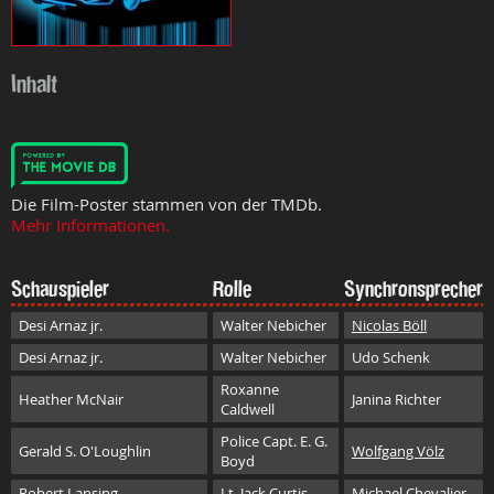
Inhalt
Die Film-Poster stammen von der TMDb.
Mehr Informationen.
Schauspieler
Rolle
Synchronsprecher
Desi Arnaz jr.
Walter Nebicher
Nicolas Böll
Desi Arnaz jr.
Walter Nebicher
Udo Schenk
Roxanne
Heather McNair
Janina Richter
Caldwell
Police Capt. E. G.
Gerald S. O'Loughlin
Wolfgang Völz
Boyd
Robert Lansing
Lt. Jack Curtis
Michael Chevalier