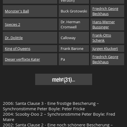
Version)
Friedrich Georg
Monster's Ball
Buck Grotowski
Beckhaus
Dr. Herman
Hans-Werner
Species 2
Cromwell
Bussinger
Frank-Otto
Dr. Dolittle
Calloway
Schenk
King of Queens
Frank Barone
Jürgen Kluckert
Friedrich Georg
Dieser verflixte Kater
Pa
Beckhaus
mehr(31)...
2006: Santa Clause 3 - Eine frostige Bescherung –
Synchronstimme Peter Boyle: Peter Fricke
2004: Scooby-Doo 2 – Synchronstimme Peter Boyle: Fred
Maire
2002: Santa Clause 2 - Eine noch schönere Bescherung –