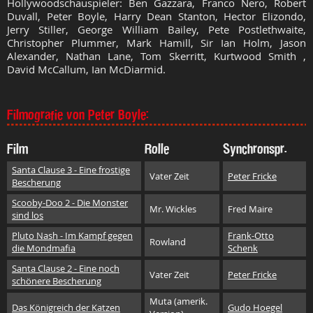
Hollywoodschauspieler: Ben Gazzara, Franco Nero, Robert
Duvall, Peter Boyle, Harry Dean Stanton, Hector Elizondo,
Jerry Stiller, George William Bailey, Pete Postlethwaite,
Christopher Plummer, Mark Hamill, Sir Ian Holm, Jason
Alexander, Nathan Lane, Tom Skerritt, Kurtwood Smith ,
David McCallum, Ian McDiarmid.
Filmografie von Peter Boyle:
Film
Rolle
Synchronspr.
Santa Clause 3 - Eine frostige
Vater Zeit
Peter Fricke
Bescherung
Scooby-Doo 2 - Die Monster
Mr. Wickles
Fred Maire
sind los
Pluto Nash - Im Kampf gegen
Frank-Otto
Rowland
die Mondmafia
Schenk
Santa Clause 2 - Eine noch
Vater Zeit
Peter Fricke
schönere Bescherung
Muta (amerik.
Das Königreich der Katzen
Gudo Hoegel