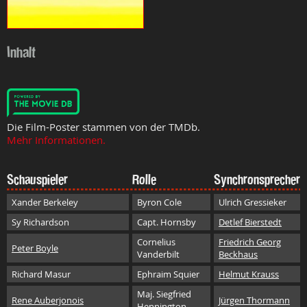
Inhalt
Die Film-Poster stammen von der TMDb.
Mehr Informationen.
Schauspieler
Rolle
Synchronsprecher
Xander Berkeley
Byron Cole
Ulrich Gressieker
Sy Richardson
Capt. Hornsby
Detlef Bierstedt
Cornelius
Friedrich Georg
Peter Boyle
Vanderbilt
Beckhaus
Richard Masur
Ephraim Squier
Helmut Krauss
Maj. Siegfried
Rene Auberjonois
Jürgen Thormann
Hennington