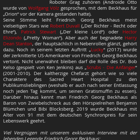
Roboter Grag zuhören (Androide Otto
wurde von
Wolfgang Völz
gesprochen, mit dem Beckhaus für
„Orion“ vor der Kamera gestanden hatte).
Seine Stimme leiht Friedrich Georg Beckhaus meist
vielseitigen Stars wie
Robert Duvall
(„Der Richter - Recht oder
Ehre“),
Patrick Stewart
(„Der kleine Lord“) oder
Hector
Elizondo
(„Pretty Woman“). Aber auch der begnadete
Harry
Dean Stanton
, der hauptsächlich in Nebenrollen glänzt, gehört
dazu. Noch in seinem letzten Auftritt „
Lucky
“ (2017) wurde
der zerknitterte US-Amerikaner von Friedrich Georg Beckhaus
vertont. Nicht unerwähnt bleiben darf die Rolle des Dr. Bob
Kelso (gespielt von Ken Jenkins) aus „
Scrubs - Die Anfänger
“
(2001-2010). Der kaltherzige Chefarzt gehört wie so viele
Charaktere des Sacred Heart Hospital zu den
Publikumslieblingen (weshalb er auch nach seiner Entlassung
noch jeden Tag kommt, um seinen Gratismuffin zu essen).
Darüber hinaus kennt man Friedrich Georg Beckhaus als
Baron von Zwiebelschreck aus den Hörspielreihen Benjamin
Blümchen und Bibi Blocksberg. 2019 wurde Beckhaus mit
Alter von 91 mit dem deutschen Synchronpreis für sein
Lebenswerk geehrt.
Viel Vergnügen mit unserem exklusiven Interview mit der
lebenden Legende Friedrich Georg Beckhaus: