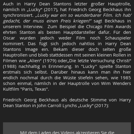
Auch in Harry Dean Stantons letzter großer Hauptrolle,
nämlich in „Lucky“ (2017), hat Friedrich Georg Beckhaus ihn
synchronisiert.
„Lucky war ein so wunderbarer Film. Ich hab‘
gedacht, der muss einen Preis kriegen!“
sagt Beckhaus in
unserem Interview.
Zum Beispiel die Chicago Film Awards
ehrten Stanton als besten Hauptdarsteller dafür. Für den
Oscar wurden jedoch weder Film noch Schauspieler
nominiert. Das fügt sich jedoch nahtlos in Harry Dean
Stantons Image ein. Bekam dieser doch selten große
Hauptrollen und blieb stattdessen mit seinen kleinen Rollen in
Filmen wie „Alien“ (1979) oder„Die letzte Versuchung Christi“
(1988) nachhaltig in Erinnerung.
In "Lucky" spielte Stanton
erstmals sich selbst. Darüber hinaus kann man ihn hier
endlich nochmal durch die Wüste stiefeln sehen, wie 1985
schon einmal, nämlich in der Hauptrolle von Wim Wenders
Kultfilm "Paris, Texas".
Friedrich Georg Beckhaus als deutsche Stimme von Harry
Dean Stanton in John Carroll Lynchs „Lucky“ (2017):
Mit dem Laden des Videos akzeptieren Sie die