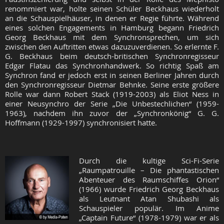
renommiert war, holte seinen Schüler Beckhaus wiederholt
an die Schauspielhäuser, in denen er Regie führte. Während
eines solchen Engagements in Hamburg begann Friedrich
Georg Beckhaus mit dem Synchronsprechen, um sich
zwischen den Auftritten etwas dazuzuverdienen. So erlernte F.
G. Beckhaus beim deutsch-britischen Synchronregisseur
Edgar Flatau das Synchronhandwerk. So richtig Spaß am
Synchron fand er jedoch erst in seinen Berliner Jahren durch
den Synchronregisseur Dietmar Behnke. Seine erste größere
Rolle war dann Robert Stack (1919-2003) als Eliot Ness in
einer Neusynchro der Serie „Die Unbestechlichen“ (1959-
1963), nachdem ihn zuvor der „Synchronkönig“ G. G.
Hoffmann (1929-1997) synchronisiert hatte.
Durch die kultige Sci-Fi-Serie
„Raumpatrouille – Die phantastischen
Abenteuer des Raumschiffes Orion“
(1966) wurde Friedrich Georg Beckhaus
als Leutnant Atan Shubashi als
Schauspieler populär. Im Anime
„Captain Future“ (1978-1979) war er als