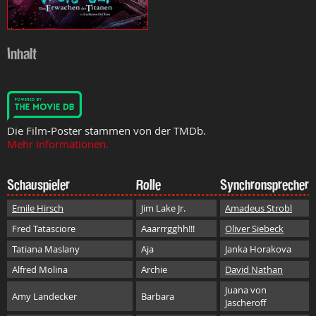
Inhalt
Die Film-Poster stammen von der TMDb.
Mehr Informationen.
Schauspieler
Rolle
Synchronsprecher
Emile Hirsch
Jim Lake Jr.
Amadeus Strobl
Fred Tatasciore
Aaarrrgghh!!!
Oliver Siebeck
Tatiana Maslany
Aja
Janka Horakova
Alfred Molina
Archie
David Nathan
Juana von
Amy Landecker
Barbara
Jascheroff