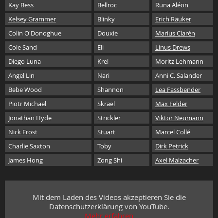
Kay Bess
Bellroc
Runa Aléon
Kelsey Grammer
Blinky
Erich Räuker
Colin O'Donoghue
Douxie
Marius Clarén
Cole Sand
Eli
Linus Drews
Diego Luna
Krel
Moritz Lehmann
Angel Lin
Nari
Anni C. Salander
Bebe Wood
Shannon
Lea Fassbender
Piotr Michael
Skrael
Max Felder
Jonathan Hyde
Strickler
Viktor Neumann
Nick Frost
Stuart
Marcel Collé
Charlie Saxton
Toby
Dirk Petrick
James Hong
Zong Shi
Axel Malzacher
Mit dem Laden des Videos akzeptieren Sie die
Datenschutzerklärung von YouTube.
Mehr erfahren