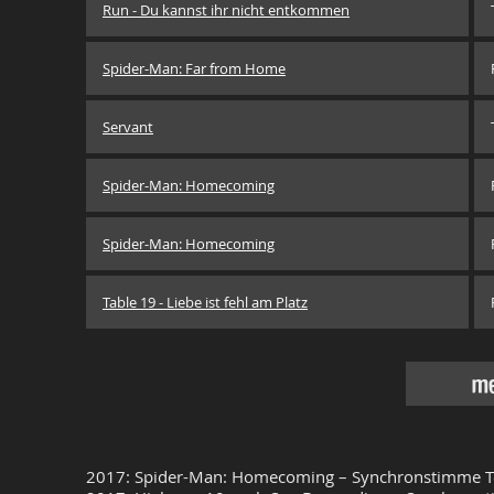
Run - Du kannst ihr nicht entkommen
Spider-Man: Far from Home
Servant
Spider-Man: Homecoming
Spider-Man: Homecoming
Table 19 - Liebe ist fehl am Platz
me
2017: Spider-Man: Homecoming – Synchronstimme Ton