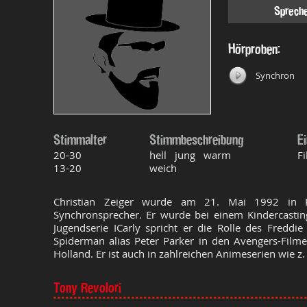
Sprech
Hörproben:
Synchron
Stimmalter
Stimmbeschreibung
E
20-30
hell jung warm
F
13-20
weich
Christian Zeiger wurde am 21. Mai 1992 in Po
Synchronsprecher. Er wurde bei einem Kindercasting
Jugendserie ICarly spricht er die Rolle des Fredd
Spiderman alias Peter Parker in den Avengers-Fil
Holland. Er ist auch in zahlreichen Animeserien wie z. 
Tony Revolori