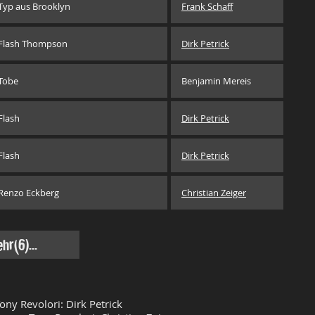
Typ aus Brooklyn
Frank Schaff
Flash Thompson
Dirk Petrick
Tobe
Benjamin Mereis
Flash
Dirk Petrick
Flash
Dirk Petrick
Renzo Eckberg
Christian Zeiger
hr(6)...
y Revolori: Dirk Petrick