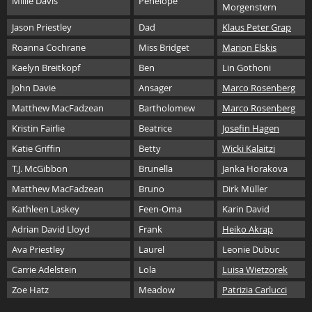
Millie Davis
Penelope
Morgenstern
Jason Priestley
Dad
Klaus Peter Grap
Roanna Cochrane
Miss Bridget
Marion Elskis
Kaelyn Breitkopf
Ben
Lin Gothoni
John Davie
Ansager
Marco Rosenberg
Matthew MacFadzean
Bartholomew
Marco Rosenberg
Kristin Fairlie
Beatrice
Josefin Hagen
Katie Griffin
Betty
Wicki Kalaitzi
T.J. McGibbon
Brunella
Janka Horakova
Matthew MacFadzean
Bruno
Dirk Müller
Kathleen Laskey
Feen-Oma
Karin David
Adrian David Lloyd
Frank
Heiko Akrap
Ava Priestley
Laurel
Leonie Dubuc
Carrie Adelstein
Lola
Luisa Wietzorek
Zoe Hatz
Meadow
Patrizia Carlucci