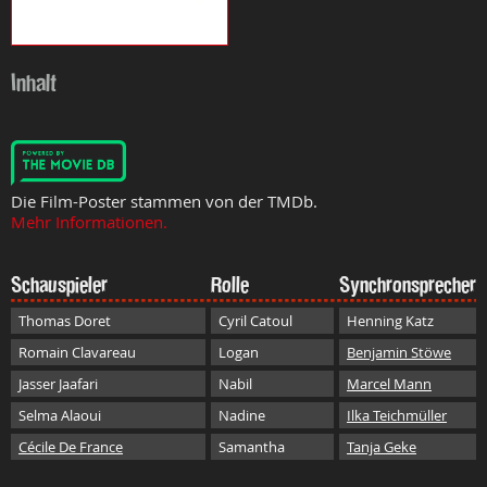
Inhalt
Die Film-Poster stammen von der TMDb.
Mehr Informationen.
Schauspieler
Rolle
Synchronsprecher
Thomas Doret
Cyril Catoul
Henning Katz
Romain Clavareau
Logan
Benjamin Stöwe
Jasser Jaafari
Nabil
Marcel Mann
Selma Alaoui
Nadine
Ilka Teichmüller
Cécile De France
Samantha
Tanja Geke