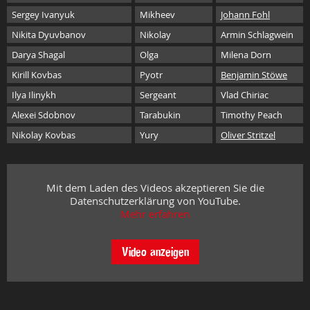
Sergey Ivanyuk
Mikheev
Johann Fohl
Nikita Dyuvbanov
Nikolay
Armin Schlagwein
Darya Shagal
Olga
Milena Dorn
Kirill Kovbas
Pyotr
Benjamin Stöwe
Ilya Ilinykh
Sergeant
Vlad Chiriac
Alexei Sdobnov
Tarabukin
Timothy Peach
Nikolay Kovbas
Yury
Oliver Stritzel
Mit dem Laden des Videos akzeptieren Sie die
Datenschutzerklärung von YouTube.
Mehr erfahren
Video anzeigen