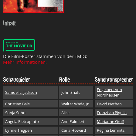
Inhalt
Die Film-Poster stammen von der TMDb.
Mehr Informationen.
Schauspieler
Rolle
Synchronsprecher
Engelbert von
Samuel L. Jackson
John Shaft
Nordhausen
Christian Bale
Walter Wade, Jr.
David Nathan
Sonja Sohn
Alice
Franziska Pigulla
Angela Pietropinto
Ann Palmieri
Marianne Groß
Lynne Thigpen
Carla Howard
Regina Lemnitz