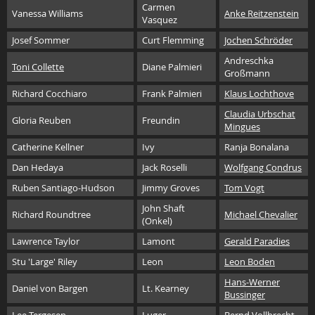
Carmen
Vanessa Williams
Anke Reitzenstein
Vasquez
Josef Sommer
Curt Flemming
Jochen Schröder
Andreschka
Toni Collette
Diane Palmieri
Großmann
Richard Cocchiaro
Frank Palmieri
Klaus Lochthove
Claudia Urbschat
Gloria Reuben
Freundin
Mingues
Catherine Kellner
Ivy
Ranja Bonalana
Dan Hedaya
Jack Roselli
Wolfgang Condrus
Ruben Santiago-Hudson
Jimmy Groves
Tom Vogt
John Shaft
Richard Roundtree
Michael Chevalier
(Onkel)
Lawrence Taylor
Lamont
Gerald Paradies
Stu 'Large' Riley
Leon
Leon Boden
Hans-Werner
Daniel von Bargen
Lt. Kearney
Bussinger