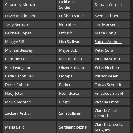
Helikopter-
Courtney Munch
Debora Weigert
Soldatin
David Maldonado
Fußballtrainer
Sven Fechner
Terry Serpico
Hutchfield
Tim Moeseritz
Gabriela Lopez
Lizbeth
Maria Hönig
Maggie Siff
Lisa Sullivan
Sabine Arnhold
Michael Beasley
Major Bob
Peter Sura
Charmin Lee
Miss Paulsen
Victoria Sturm
Ron Livingston
Oliver Sullivan
Peter Flechtner
Cade Canon Ball
Oompa
Patrick Keller
Derek Roberts
Parker
Tobias Schmidt
Nadji Jeter
Poundcake
Amadeus Strobl
Maika Monroe
Ringer
Victoria Frenz
Claude-Albert
Zackary Arthur
Sam Sullivan
Heinrich
Claudia Urbschat
Maria Bello
Sergeant Reznik
Mingues