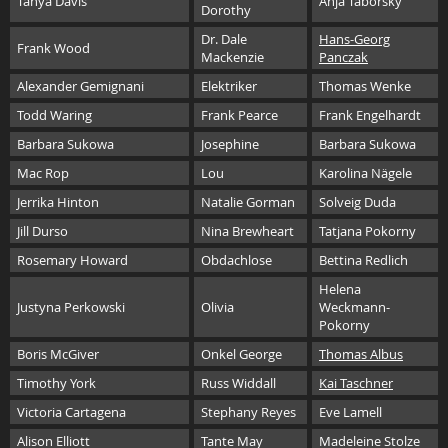
Tanya Davis
Anja Taborsky
Dorothy
Dr. Dale
Hans-Georg
Frank Wood
Mackenzie
Panczak
Alexander Gemignani
Elektriker
Thomas Wenke
Todd Waring
Frank Pearce
Frank Engelhardt
Barbara Sukowa
Josephine
Barbara Sukowa
Mac Rop
Lou
Karolina Nägele
Jerrika Hinton
Natalie Gorman
Solveig Duda
Jill Durso
Nina Brewheart
Tatjana Pokorny
Rosemary Howard
Obdachlose
Bettina Redlich
Helena
Justyna Perkowski
Olivia
Weckmann-
Pokorny
Boris McGiver
Onkel George
Thomas Albus
Timothy York
Russ Widdall
Kai Taschner
Victoria Cartagena
Stephany Reyes
Eve Lamell
Alison Elliott
Tante May
Madeleine Stolze