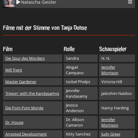
Natascha Geisler
Filme mit der Stimme von Tanja Dohse
Film
Rolle
Schauspieler
Die Spur des Mörders
Sandra
N. N.
Abigail
Jennifer
Will Trent
Campano
Morrison
Master Gardener
Isobel Phelps
Victoria Hill
Jennifer
Trippin' with the Kandasamys
Jailoshini Naidoo
Kandasamy
Jessica
Die Pom Pom Morde
Nancy Harding
Anderson
Dr. Allison
Jennifer
Dr. House
Cameron
Morrison
Arrested Development
Kitty Sanchez
Judy Greer