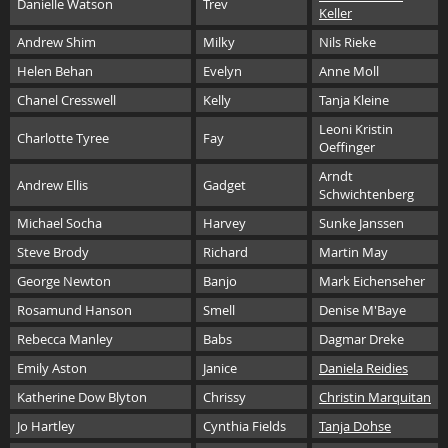
Danielle Watson
Trev
Keller
Andrew Shim
Milky
Nils Rieke
Helen Behan
Evelyn
Anne Moll
Chanel Cresswell
Kelly
Tanja Kleine
Leoni Kristin
Charlotte Tyree
Fay
Oeffinger
Arndt
Andrew Ellis
Gadget
Schwichtenberg
Michael Socha
Harvey
Sunke Janssen
Steve Brody
Richard
Martin May
George Newton
Banjo
Mark Eichenseher
Rosamund Hanson
Smell
Denise M'Baye
Rebecca Manley
Babs
Dagmar Dreke
Emily Aston
Janice
Daniela Reidies
Katherine Dow Blyton
Chrissy
Christin Marquitan
Jo Hartley
Cynthia Fields
Tanja Dohse