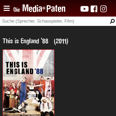
This is England '88 (2011)