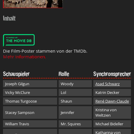
Inhalt
Die Film-Poster stammen von der TMDb.
Mehr Informationen.
Schauspieler
Rolle
Synchronsprecher
Joseph Gilgun
Woody
Asad Schwarz
Vicky McClure
Lol
Katrin Decker
Thomas Turgoose
Shaun
René Dawn-Claude
Kristina von
Stacey Sampson
Jennifer
Weltzien
William Travis
Mr. Squires
Michael Bideller
Katharina von