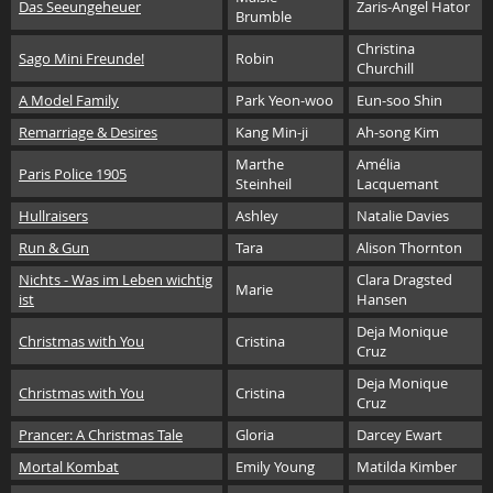
Das Seeungeheuer
Zaris-Angel Hator
Brumble
Christina
Sago Mini Freunde!
Robin
Churchill
A Model Family
Park Yeon-woo
Eun-soo Shin
Remarriage & Desires
Kang Min-ji
Ah-song Kim
Marthe
Amélia
Paris Police 1905
Steinheil
Lacquemant
Hullraisers
Ashley
Natalie Davies
Run & Gun
Tara
Alison Thornton
Nichts - Was im Leben wichtig
Clara Dragsted
Marie
ist
Hansen
Deja Monique
Christmas with You
Cristina
Cruz
Deja Monique
Christmas with You
Cristina
Cruz
Prancer: A Christmas Tale
Gloria
Darcey Ewart
Mortal Kombat
Emily Young
Matilda Kimber