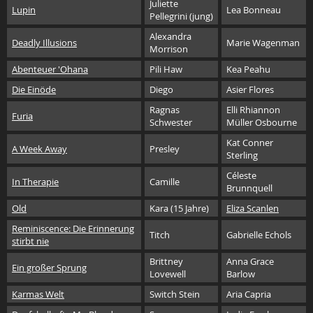
Juliette
Lupin
Lea Bonneau
Pellegrini (jung)
Alexandra
Deadly Illusions
Marie Wagenman
Morrison
Abenteuer 'Ohana
Pili Haw
Kea Peahu
Die Einöde
Diego
Asier Flores
Ragnas
Elli Rhiannon
Furia
Schwester
Müller Osbourne
Kat Conner
A Week Away
Presley
Sterling
Céleste
In Therapie
Camille
Brunnquell
Old
Kara (15 Jahre)
Eliza Scanlen
Reminiscence: Die Erinnerung
Titch
Gabrielle Echols
stirbt nie
Brittney
Anna Grace
Ein großer Sprung
Lovewell
Barlow
Karmas Welt
Switch Stein
Aria Capria