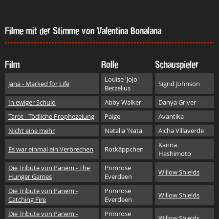
Filme mit der Stimme von Valentina Bonalana
Film
Rolle
Schauspieler
Louise 'Jojo'
Jana - Marked for Life
Sigrid Johnson
Berzelius
In ewiger Schuld
Abby Walker
Danya Griver
Tarot - Tödliche Prophezeiung
Paige
Avantika
Nicht eine mehr
Natalia 'Nata'
Aicha Villaverde
Kanna
Es war einmal ein Verbrechen
Rotkäppchen
Hashimoto
Die Tribute von Panem - The
Primrose
Willow Shields
Hunger Games
Everdeen
Die Tribute von Panem -
Primrose
Willow Shields
Catching Fire
Everdeen
Die Tribute von Panem -
Primrose
Willow Shields