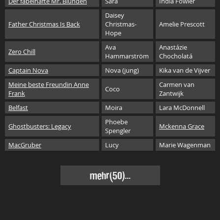
Der fabelhafte Mr. Blunden
Sara
India Fowler
Daisey
Father Christmas Is Back
Christmas-
Amelie Prescott
Hope
Ava
Anastázie
Zero Chill
Hammarström
Chocholatá
Captain Nova
Nova (jung)
Kika van de Vijver
Meine beste Freundin Anne
Carmen van
Coco
Frank
Zantwijk
Belfast
Moira
Lara McDonnell
Phoebe
Ghostbusters: Legacy
Mckenna Grace
Spengler
MacGruber
Lucy
Marie Wagenman
mehr(50)...