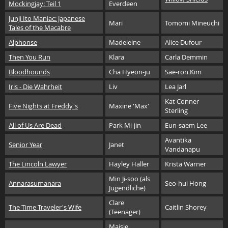
Mockingjay: Teil 1
Everdeen
Junji Ito Maniac: Japanese
Mari
Tomomi Mineuchi
Tales of the Macabre
Alphonse
Madeleine
Alice Dufour
Then You Run
Klara
Carla Demmin
Bloodhounds
Cha Hyeon-ju
Sae-ron Kim
Iris - Die Wahrheit
Liv
Lea Jarl
Kat Conner
Five Nights at Freddy's
Maxine 'Max'
Sterling
All of Us Are Dead
Park Mi-jin
Eun-saem Lee
Avantika
Senior Year
Janet
Vandanapu
The Lincoln Lawyer
Hayley Haller
Krista Warner
Min Ji-soo (als
Annarasumanara
Seo-hui Hong
Jugendliche)
Clare
The Time Traveler's Wife
Caitlin Shorey
(Teenager)
Maisie