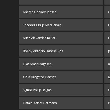
Andrea Halskov-Jensen
G
Theodor Philip MacDonald
H
Arien Alexander Takiar
H
Bobby Antonio Hancke Ros
J
Elias Amati Aagesen
K
Clara Dragsted Hansen
M
Sigurd Philip Dalgas
O
Harald Kaiser Hermann
P