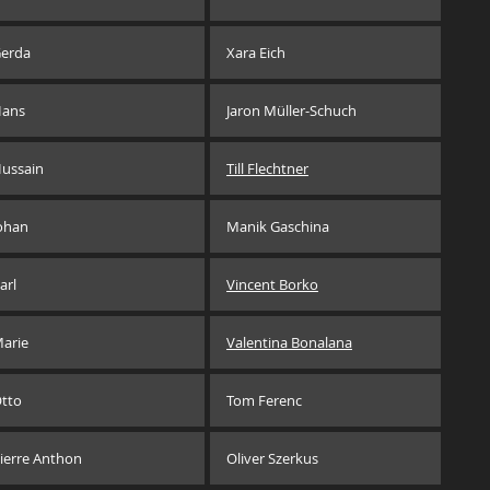
erda
Xara Eich
ans
Jaron Müller-Schuch
ussain
Till Flechtner
ohan
Manik Gaschina
arl
Vincent Borko
arie
Valentina Bonalana
tto
Tom Ferenc
ierre Anthon
Oliver Szerkus