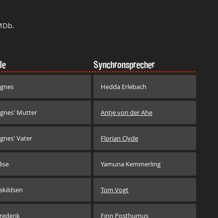
MDb.
le
Synchronsprecher
gnes
Hedda Erlebach
gnes' Mutter
Antje von der Ahe
gnes' Vater
Florian Clyde
lise
Yamuna Kemmerling
skildsen
Tom Vogt
rederik
Finn Posthumus