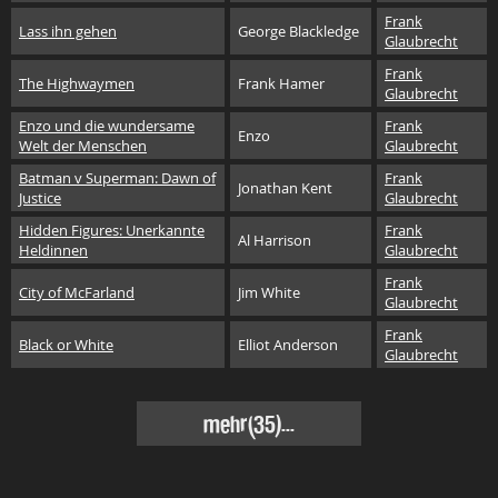
Frank
Lass ihn gehen
George Blackledge
Glaubrecht
Frank
The Highwaymen
Frank Hamer
Glaubrecht
Enzo und die wundersame
Frank
Enzo
Welt der Menschen
Glaubrecht
Batman v Superman: Dawn of
Frank
Jonathan Kent
Justice
Glaubrecht
Hidden Figures: Unerkannte
Frank
Al Harrison
Heldinnen
Glaubrecht
Frank
City of McFarland
Jim White
Glaubrecht
Frank
Black or White
Elliot Anderson
Glaubrecht
mehr(35)...