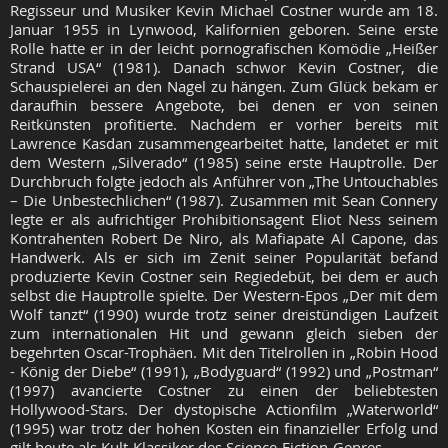
Regisseur und Musiker Kevin Michael Costner wurde am 18.
Januar 1955 in Lynwood, Kalifornien geboren. Seine erste
Rolle hatte er in der leicht pornografischen Komödie „Heißer
Strand USA“ (1981). Danach schwor Kevin Costner, die
Schauspielerei an den Nagel zu hängen. Zum Glück bekam er
daraufhin bessere Angebote, bei denen er von seinen
Reitkünsten profitierte. Nachdem er vorher bereits mit
Lawrence Kasdan zusammengearbeitet hatte, landetet er mit
dem Western „Silverado“ (1985) seine erste Hauptrolle. Der
Durchbruch folgte jedoch als Anführer von „The Untouchables
– Die Unbestechlichen“ (1987). Zusammen mit Sean Connery
legte er als aufrichtiger Prohibitionsagent Eliot Ness seinem
Kontrahenten Robert De Niro, als Mafiapate Al Capone, das
Handwerk. Als er sich im Zenit seiner Popularität befand
produzierte Kevin Costner sein Regiedebüt, bei dem er auch
selbst die Hauptrolle spielte. Der Western-Epos „Der mit dem
Wolf tanzt“ (1990) wurde trotz seiner dreistündigen Laufzeit
zum internationalen Hit und gewann gleich sieben der
begehrten Oscar-Trophäen. Mit den Titelrollen in „Robin Hood
- König der Diebe“ (1991), „Bodyguard“ (1992) und „Postman“
(1997) avancierte Costner zu einen der beliebtesten
Hollywood-Stars. Der dystopische Actionfilm „Waterworld“
(1995) war trotz der hohen Kosten ein finanzieller Erfolg und
gilt heute als Kult-Klassiker des Science-Fiction-Genres.