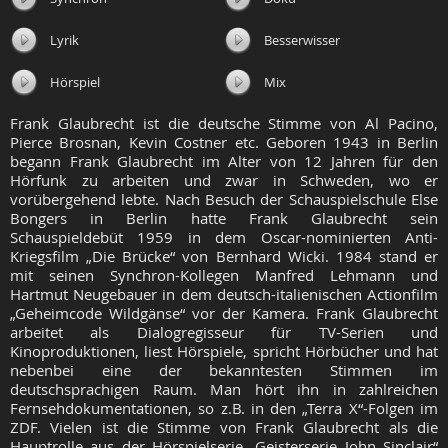
Lyrik
Besserwisser
Hörspiel
Mix
Frank Glaubrecht ist die deutsche Stimme von Al Pacino,
Pierce Brosnan, Kevin Costner etc. Geboren 1943 in Berlin
begann Frank Glaubrecht im Alter von 12 Jahren für den
Hörfunk zu arbeiten und zwar in Schweden, wo er
vorübergehend lebte. Nach Besuch der Schauspielschule Else
Bongers in Berlin hatte Frank Glaubrecht sein
Schauspieldebüt 1959 in dem Oscar-nominierten Anti-
Kriegsfilm „Die Brücke“ von Bernhard Wicki. 1984 stand er
mit seinen Synchron-Kollegen Manfred Lehmann und
Hartmut Neugebauer in dem deutsch-italienischen Actionfilm
„Geheimcode Wildgänse“ vor der Kamera. Frank Glaubrecht
arbeitet als Dialogregisseur für TV-Serien und
Kinoproduktionen, liest Hörspiele, spricht Hörbücher und hat
nebenbei eine der bekanntesten Stimmen im
deutschsprachigen Raum. Man hört ihn in zahlreichen
Fernsehdokumentationen, so z.B. in den „Terra X“-Folgen im
ZDF. Vielen ist die Stimme von Frank Glaubrecht als die
Hauptrolle aus der Hörspielserie „Geisterserie John Sinclair“