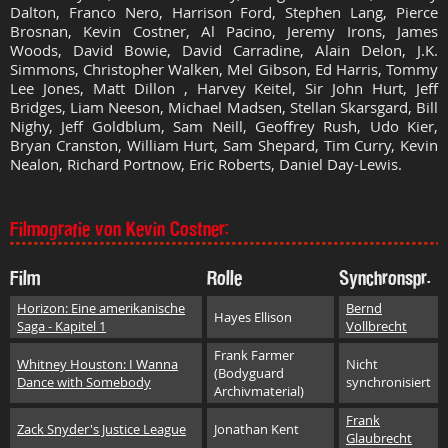
Dalton, Franco Nero, Harrison Ford, Stephen Lang, Pierce
Brosnan, Kevin Costner, Al Pacino, Jeremy Irons, James
Woods, David Bowie, David Carradine, Alain Delon, J.K.
Simmons, Christopher Walken, Mel Gibson, Ed Harris, Tommy
Lee Jones, Matt Dillon , Harvey Keitel, Sir John Hurt, Jeff
Bridges, Liam Neeson, Michael Madsen, Stellan Skarsgard, Bill
Nighy, Jeff Goldblum, Sam Neill, Geoffrey Rush, Udo Kier,
Bryan Cranston, William Hurt, Sam Shepard, Tim Curry, Kevin
Nealon, Richard Portnow, Eric Roberts, Daniel Day-Lewis.
Filmografie von Kevin Costner:
Film
Rolle
Synchronspr.
Horizon: Eine amerikanische
Bernd
Hayes Ellison
Saga - Kapitel 1
Vollbrecht
Frank Farmer
Whitney Houston: I Wanna
Nicht
(Bodyguard
Dance with Somebody
synchronisiert
Archivmaterial)
Frank
Zack Snyder's Justice League
Jonathan Kent
Glaubrecht