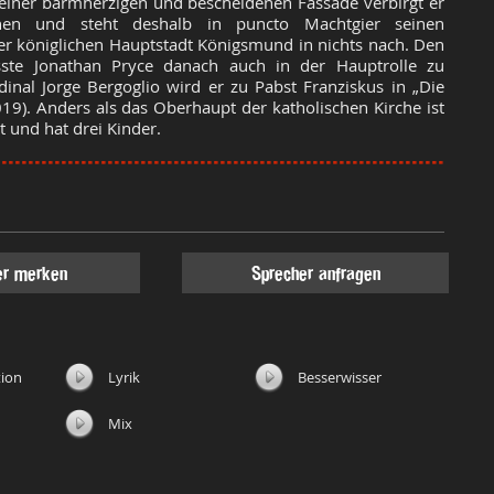
seiner barmherzigen und bescheidenen Fassade verbirgt er
nen und steht deshalb in puncto Machtgier seinen
er königlichen Hauptstadt Königsmund in nichts nach. Den
sste Jonathan Pryce danach auch in der Hauptrolle zu
inal Jorge Bergoglio wird er zu Pabst Franziskus in „Die
019). Anders als das Oberhaupt der katholischen Kirche ist
t und hat drei Kinder.
l
er merken
Sprecher anfragen
ion
Lyrik
Besserwisser
Mix