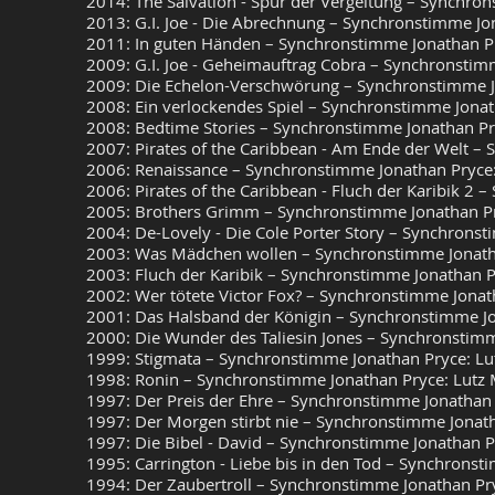
2014: The Salvation - Spur der Vergeltung – Synchron
2013: G.I. Joe - Die Abrechnung – Synchronstimme Jon
2011: In guten Händen – Synchronstimme Jonathan 
2009: G.I. Joe - Geheimauftrag Cobra – Synchronstimm
2009: Die Echelon-Verschwörung – Synchronstimme J
2008: Ein verlockendes Spiel – Synchronstimme Jona
2008: Bedtime Stories – Synchronstimme Jonathan Pry
2007: Pirates of the Caribbean - Am Ende der Welt –
2006: Renaissance – Synchronstimme Jonathan Pryce
2006: Pirates of the Caribbean - Fluch der Karibik 2 
2005: Brothers Grimm – Synchronstimme Jonathan P
2004: De-Lovely - Die Cole Porter Story – Synchrons
2003: Was Mädchen wollen – Synchronstimme Jonath
2003: Fluch der Karibik – Synchronstimme Jonathan Pr
2002: Wer tötete Victor Fox? – Synchronstimme Jona
2001: Das Halsband der Königin – Synchronstimme J
2000: Die Wunder des Taliesin Jones – Synchronstimm
1999: Stigmata – Synchronstimme Jonathan Pryce: L
1998: Ronin – Synchronstimme Jonathan Pryce: Lutz
1997: Der Preis der Ehre – Synchronstimme Jonathan
1997: Der Morgen stirbt nie – Synchronstimme Jonat
1997: Die Bibel - David – Synchronstimme Jonathan P
1995: Carrington - Liebe bis in den Tod – Synchronst
1994: Der Zaubertroll – Synchronstimme Jonathan Pr