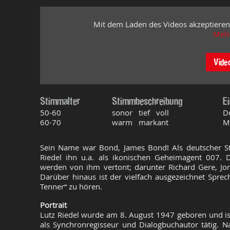
Mit dem Laden des Videos akzeptieren
Mehr
Vide
Stimmalter
Stimmbeschreibung
E
50-60
sonor tief voll
D
60-70
warm markant
M
Sein Name war Bond, James Bond! Als deutscher St
Riedel ihn u.a. als ikonischen Geheimagent 007. D
werden von ihm vertont; darunter Richard Gere, Jon
Darüber hinaus ist der vielfach ausgezeichnet Sprech
Tenner“ zu hören.
Portrait
Lutz Riedel wurde am 8. August 1947 geboren und is
als Synchronregisseur und Dialogbuchautor tätig. 