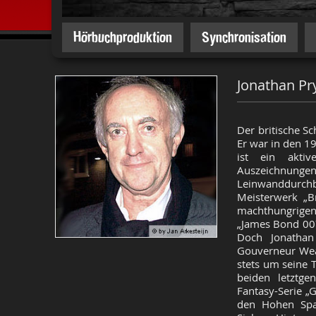
Hörbuchproduktion
Synchronisation
Jonathan Pr
Der britische S
Er war in den 1
ist ein aktiv
Auszeichnungen
Leinwanddurchbr
Meisterwerk „B
machthungrige
„James Bond 007
Doch Jonathan
Gouverneur Weat
stets um seine T
beiden letztgen
Fantasy-Serie „
den Hohen Spat