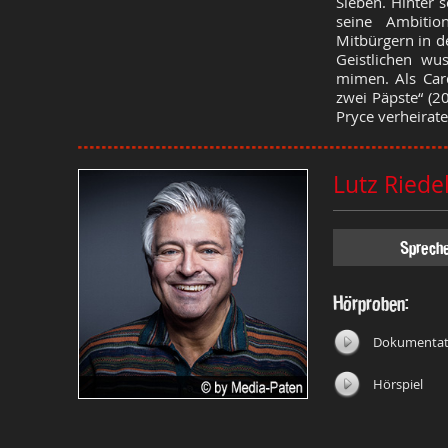
Sieben. Hinter 
seine Ambitio
Mitbürgern in d
Geistlichen wu
mimen. Als Card
zwei Päpste“ (2
Pryce verheirate
Lutz Riede
Sprech
Hörproben:
Dokumentat
Hörspiel