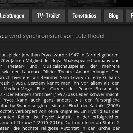
Leistungen
TV-Trailer
Tonstudios
Blog
yce
wird synchronisiert von Lutz Riedel
chauspieler Jonathan Pryce wurde 1947 in Carmel geboren.
970er Jahren Mitglied der Royal Shakespeare Company und
er Theater- und Musicalschauspieler, der mehrere
 wie den Laurence Olivier Theatre Award erlangte. Den
uch feierte er als Beamter Sam Lowry in Terry Gilliams
razil“ (1985). Seitdem kennt man ihn vor allem als den
n Medien-Mogul Elliot Carver, der Pearce Brosnan in
 - Der Morgen stirbt nie“ (1997) das Leben schwer macht.
 Pryce kann auch ganz anders. Als der fürsorgliche
herby Swann sorgte er sich in „Fluch der Karibik“ (2003)
ochter, verkörpert von Keira Knightley. Ein Hybrid aus den
annten Rollen ist Pryce‘ Auftritt in der erfolgreichen
Game of Thrones“ (2015-2016). Dort mimte er ab Staffel 5
zen, die höchste religiöse Autorität in der Kirche der