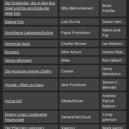
Der Engländer, der in den Bus
Brian
stieg und bis ans Ende der
Billy (Betrunkener)
Pettifer
Welt fuhr
Raging Fire
Lok Chi-Fai
Simon Yam
Mário José
Eine kleine Liebesgeschichte
Papst Franziskus
Paz
American Auto
Charlie Altman
Ian Roberts
Encanto
Alter Arturo
Hector Elias
Senior Moment
Mike
Ron Gilbert
Gerry
Die Hochzeit meiner Chefin
Charlie
Mendicino
Steven C.
Hunde - Allein zu Haus
alter Postbote
Bennett
Andrew
Horse Girl
Obdachloser
Patrick
Ralston
Enemy Lines: Codename
Corey
General McCloud
Feuervogel
Johnson
Der Pfad des Legionärs
Valerius
Mark Aaron