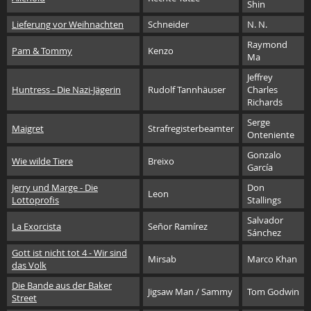
Shin
Lieferung vor Weihnachten
Schneider
N. N.
Raymond
Pam & Tommy
Kenzo
Ma
Jeffrey
Huntress - Die Nazi-Jägerin
Rudolf Tannhäuser
Charles
Richards
Serge
Maigret
Strafregisterbeamter
Onteniente
Gonzalo
Wie wilde Tiere
Breixo
García
Jerry und Marge - Die
Don
Leon
Lottoprofis
Stallings
Salvador
La Exorcista
Señor Ramírez
Sánchez
Gott ist nicht tot 4 - Wir sind
Mirsab
Marco Khan
das Volk
Die Bande aus der Baker
Jigsaw Man / Sammy
Tom Godwin
Street