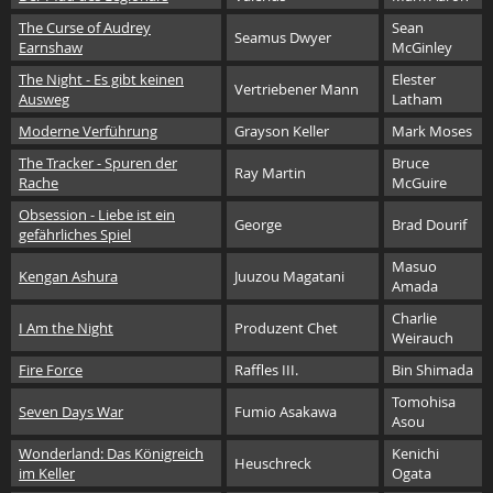
The Curse of Audrey
Sean
Seamus Dwyer
Earnshaw
McGinley
The Night - Es gibt keinen
Elester
Vertriebener Mann
Ausweg
Latham
Moderne Verführung
Grayson Keller
Mark Moses
The Tracker - Spuren der
Bruce
Ray Martin
Rache
McGuire
Obsession - Liebe ist ein
George
Brad Dourif
gefährliches Spiel
Masuo
Kengan Ashura
Juuzou Magatani
Amada
Charlie
I Am the Night
Produzent Chet
Weirauch
Fire Force
Raffles III.
Bin Shimada
Tomohisa
Seven Days War
Fumio Asakawa
Asou
Wonderland: Das Königreich
Kenichi
Heuschreck
im Keller
Ogata