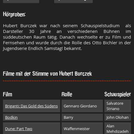
Hörproben:
Hubert Burczek war nach seinem Schauspielstudium als
Darsteller 30 Jahre an verschiedenen Bühnen im
süddeutschen Raum tätig. Danach wechselte er zu Film und
Fernsehen und wurde durch die Rolle des Otto Bichler in der
Jugendserie Endlich Samstag! bekannt.
Filme mit der Stimme von Hubert Burczek
Film
Rolle
Schauspieler
Salvatore
Briganti: Das Gold des Südens
Gennaro Giordano
Striano
Bodkin
Barry
John Olohan
Alan
Dune: Part Two
Waffenmeister
Mehdizadeh