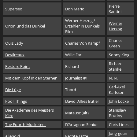
Pierre
Supersex
Don Mario
Santini
Werner Herzog /
Werner
Orion und das Dunkel
Erzähler in Dunkels
Herzog
Film
Charles
Quiz Lady
Charles Von Kampf
Green
Devilreaux
Willie Earl
Sonny King
Richard
Restore Point
Richard
Stanke
Mit dem Kopf in den Sternen
Journalist #1
N. N.
Carl-Axel
Die Lüge
Thord
Karlsson
Poor Things
David, Alfies Butler
John Locke
Die Akademie des Meisters
Stanislaw
Mateusz (alt)
Klex
Brudny
The Fourth Musketeer
D'Artagnan Senior
Chris Lines
Jung-geun
Alienoid
Rechte Tatze