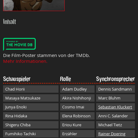
Inhalt
Die Film-Poster stammen von der TMDb.
Mehr Informationen.
Schauspieler
Rolle
Synchronsprecher
Chad Horii
Adam Dudley
Dennis Sandmann
Masaya Matsukaze
Akira Nishihonji
Marc Bluhm
Junya Enoki
Cosmo Imai
Sebastian Kluckert
Rina Hidaka
Elena Robinson
Anni C. Salander
Shigeru Chiba
Eriou Kure
Michael Tietz
Fumihiko Tachiki
Erzähler
Rainer Doering