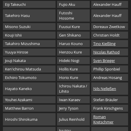
Eiji Takeuchi
Fujio Aku
Alexander Hauff
Futoshi
Takehiro Hasu
Alexander Hauff
Hosome
Misono Suzuki
Fuusui Kure
Doreaux Zwetkow
Kouji Ishii
Gen Shikano
Christian Holdt
Takahiro Mizushima
Haruo Kouno
Tino Kießling
Yuuya Hirose
Henzou Kure
Nicolas Rathod
Jouji Nakata
Hideki Nogi
Sven Brieger
Ken'ichirou Matsuda
Hollis Kure
Phillip Sponbiel
Eichiiro Tokumoto
Horio Kure
Andreas Hosang
Ichirou Nakata /
Hayato Kaneko
Nils Nelleßen
Lihito
Youhei Azakami
Iwan Karaev
Stefan Bräuler
Matthew Barron
Jerry Tyson
Frank Kirschgens
Roman
Hiroshi Shirokuma
Julius Reinhold
Kretschmer
Juuzou