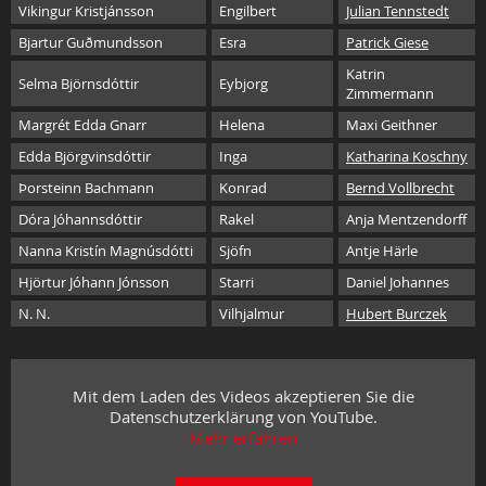
Vikingur Kristjánsson
Engilbert
Julian Tennstedt
Bjartur Guðmundsson
Esra
Patrick Giese
Katrin
Selma Björnsdóttir
Eybjorg
Zimmermann
Margrét Edda Gnarr
Helena
Maxi Geithner
Edda Björgvinsdóttir
Inga
Katharina Koschny
Þorsteinn Bachmann
Konrad
Bernd Vollbrecht
Dóra Jóhannsdóttir
Rakel
Anja Mentzendorff
Nanna Kristín Magnúsdótti
Sjöfn
Antje Härle
Hjörtur Jóhann Jónsson
Starri
Daniel Johannes
N. N.
Vilhjalmur
Hubert Burczek
Mit dem Laden des Videos akzeptieren Sie die
Datenschutzerklärung von YouTube.
Mehr erfahren