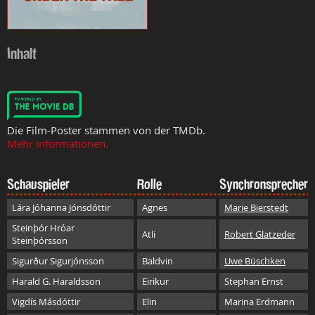
Inhalt
Die Film-Poster stammen von der TMDb.
Mehr Informationen.
Schauspieler
Rolle
Synchronsprecher
Lára Jóhanna Jónsdóttir
Agnes
Marie Bierstedt
Steinþór Hróar
Atli
Robert Glatzeder
Steinþórsson
Sigurður Sigurjónsson
Baldvin
Uwe Büschken
Harald G. Haraldsson
Eirikur
Stephan Ernst
Vigdís Másdóttir
Elin
Marina Erdmann