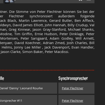
htner. Die Stimme von Peter Flechtner können Sie bei der
r Flechtner synchronisiert außerdem folgende
ack Black, Martin Lawrence, Gerard Butler, Ben Affleck,
wyn, David James Elliott, John Hannah, Billy Crudup, Val
an, Greg Kinnear, Jason Gray-Stanford, Michael Shanks,
odine, Tim Griffin, Ernie Hudson, Peter Dinklage, Peter
 Mortensen, Peter Sarsgaard, Adam Godley, Will Arnett,
enyaer, David Koechner, Adrian Zmed, Josh Charles, Bill
d Helms, Jonny Lee Miller , Jack Davenport, Evan Handler,
 Jason Clarke, Simon Baker, Peter Macdissi.
lle
Synchronsprecher
Daniel 'Danny' Leonard Rourke
Peter Flechtner
Vorsprecher #11
Peter Flechtner