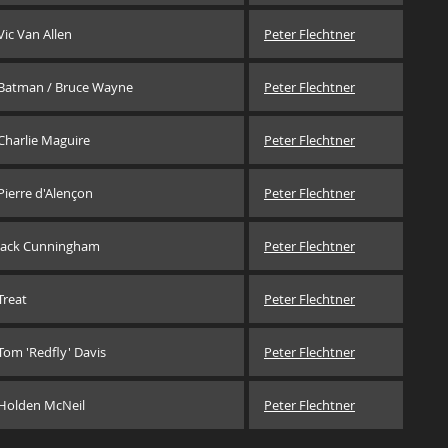
Vic Van Allen
Peter Flechtner
Batman / Bruce Wayne
Peter Flechtner
Charlie Maguire
Peter Flechtner
Pierre d'Alençon
Peter Flechtner
Jack Cunningham
Peter Flechtner
Treat
Peter Flechtner
Tom 'Redfly' Davis
Peter Flechtner
Holden McNeil
Peter Flechtner