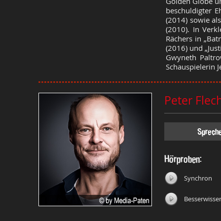
Golden Globe und
beschuldigter 
(2014) sowie al
(2010). In Verk
Rächers in „Bat
(2016) und „Jus
Gwyneth Paltrow
Schauspielerin J
Peter Flec
Sprech
Hörproben:
Synchron
Besserwisse