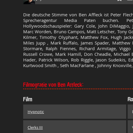
Die deutsche Stimme von Ben Affleck ist Peter Flec
Sprecheragentur Media Paten buchen. Pete
Hollywoodschauspieler: Gary Cole, John DiMaggio, J
Marc Worden, Bruno Campos, Matt Letscher, Tony Gold
Kilmer, Timothy Olyphant, Matthew Fox, Hugh Jackm
Miles Jupp , Mark Ruffalo, James Spader, Matthew M
Stormare, Ralph Fiennes, Richard Armitage, Viggo
Russell Crowe, Mark Hamill, Don Cheadle, Michael B
Hader, Patrick Wilson, Rob Riggle, Jason Sudeikis, E
Kurtwood Smith , Seth MacFarlane , Johnny Knoxville,
Filmografie von Ben Affleck:
Film
Ro
Hypnotic
Clerks III