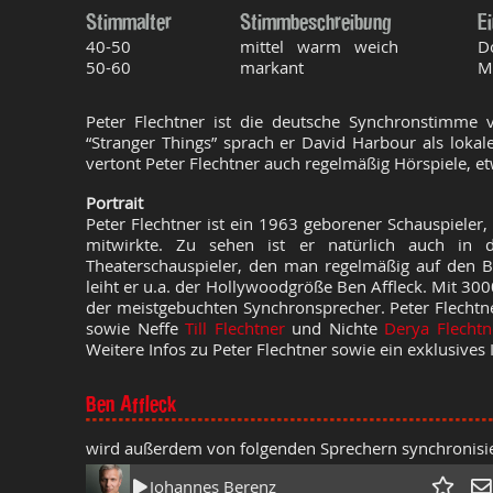
Stimmalter
Stimmbeschreibung
E
40-50
mittel warm weich
D
50-60
markant
M
Peter Flechtner ist die deutsche Synchronstimme
“Stranger Things” sprach er David Harbour als lokal
vertont Peter Flechtner auch regelmäßig Hörspiele, et
Portrait
Peter Flechtner ist ein 1963 geborener Schauspieler, 
mitwirkte. Zu sehen ist er natürlich auch in di
Theaterschauspieler, den man regelmäßig auf den 
leiht er u.a. der Hollywoodgröße Ben Affleck. Mit 300
der meistgebuchten Synchronsprecher. Peter Flechtne
sowie Neffe
Till Flechtner
und Nichte
Derya Flecht
Weitere Infos zu Peter Flechtner sowie ein exklusives
Ben Affleck
wird außerdem von folgenden Sprechern synchronisie
Johannes Berenz