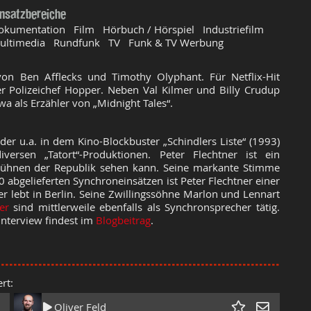
insatzbereiche
okumentation Film Hörbuch / Hörspiel Industriefilm
ultimedia Rundfunk TV Funk & TV Werbung
 von Ben Afflecks und Timothy
Olyphant
. Für Netflix-Hit
er
Polizeichef
Hopper. Neben Val Kilmer und Billy
Crudup
wa als Erzähler von „Midnight Tales“.
der u.a. in dem Kino-Blockbuster „Schindlers Liste“ (1993)
versen „Tatort“-Produktionen. Peter Flechtner ist ein
Bühnen der Republik sehen kann. Seine markante Stimme
0 abgelieferten Synchroneinsätzen ist Peter Flechtner einer
r lebt in Berlin. Seine Zwillingssöhne Marlon und Lennart
ner
sind mittlerweile ebenfalls als Synchronsprecher tätig.
 Interview findest im
Blogbeitrag
.
rt:
Oliver Feld