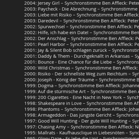
2004: Jersey Girl – Synchronstimme Ben Affleck: Pete
2003: Paycheck - Die Abrechnung – Synchronstimme B
2003: Liebe mit Risiko – Synchronstimme Ben Affleck
2003: Daredevil – Synchronstimme Ben Affleck: Peter
2002: Spurwechsel – Synchronstimme Ben Affleck: Pe
2002: Hilfe, ich habe ein Date! – Synchronstimme Ben
2002: Der Anschlag – Synchronstimme Ben Affleck: Pe
2001: Pearl Harbor – Synchronstimme Ben Affleck: Pe
2001: Jay & Silent Bob schlagen zurück – Synchronst
2001: Daddy & Them - Durchgeknallt in Arkansas – Sy
2001: Bounce - Eine Chance für die Liebe – Synchron
2000: Wild Christmas – Synchronstimme Ben Affleck:
2000: Risiko - Der schnellste Weg zum Reichtum – S
2000: Joseph - König der Träume – Synchronstimme 
1999: Dogma – Synchronstimme Ben Affleck: Johann
1999: Auf die stürmische Art – Synchronstimme Ben Af
1999: 200 Cigarettes - Eine Nacht in New York – Syn
1998: Shakespeare in Love – Synchronstimme Ben Aff
1998: Phantoms – Synchronstimme Ben Affleck: Joha
1998: Armageddon - Das jüngste Gericht – Synchronst
1997: Good Will Hunting - Der gute Will Hunting – Sy
1997: Chasing Amy – Synchronstimme Ben Affleck: Ni
1995: Mallrats - Kaufhausclique in Liebesnöten – Sy
1995: Glory Daze - Es lebe die Uni! – Synchronstimm