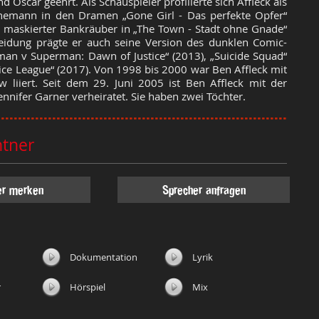
 Oscar geehrt. Als Schauspieler profilierte sich Affleck als
Ehemann in den Dramen „Gone Girl - Das perfekte Opfer“
s maskierter Bankräuber in „The Town - Stadt ohne Gnade“
leidung prägte er auch seine Version des dunklen Comic-
man v Superman: Dawn of Justice“ (2013), „Suicide Squad“
tice League“ (2017). Von 1998 bis 2000 war Ben Affleck mit
 liiert. Seit dem 29. Juni 2005 ist Ben Affleck mit der
ennifer Garner verheiratet. Sie haben zwei Töchter.
htner
er merken
Sprecher anfragen
Dokumentation
Lyrik
r
Hörspiel
Mix