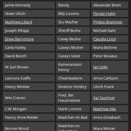
Jamie Kennedy
Randy
Alexander Brem
Skeet Ulrich
Billy Loomis
Florian Halm
Matthew Lillard
Stu Macher
Philipp Brammer
Joseph Whipp
Sheriff Burke
Michael Gahr
Drew Barrymore
Casey Becker
Claudia Lössl
Carla Hatley
Caseys Mutter
Maria Böhme
David Booth
Caseys Vater
Peter Musäus
Kameramann
W. Earl Brown
Jan Odle
Kenny
Leonora Scelfo
Cheerleaderin
Anna Carlsson
Henry Winkler
Direktor Himbry
Ulrich Frank
Fred, der
Wes Craven
Kai Taschner
Hausmeister
C.W. Morgan
Hank Loomis
Matthias Klie
Nancy Anne Ridder
Mädchen im Bad
Anna Grisebach
Mädchen im
Bonnie Wood
Mara Winzer