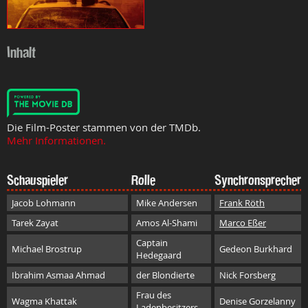
Inhalt
Die Film-Poster stammen von der TMDb.
Mehr Informationen.
Schauspieler
Rolle
Synchronsprecher
Jacob Lohmann
Mike Andersen
Frank Röth
Tarek Zayat
Amos Al-Shami
Marco Eßer
Captain
Michael Brostrup
Gedeon Burkhard
Hedegaard
Ibrahim Asmaa Ahmad
der Blondierte
Nick Forsberg
Frau des
Wagma Khattak
Denise Gorzelanny
Ladenbesitzers