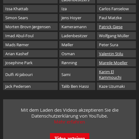
Issa Khattab
Iza
Carlos Fanselow
Simon Sears
Jens Hoyer
Paul Matzke
Morten Brovn Jørgensen
Kameramann
Patrick Giese
Imad Abul-Foul
Ladenbesitzer
Wolfgang Müller
Mads Rømer
Møller
Peter Sura
Arian Kashef
Osman
Valentin Stilu
Josephine Park
Rønning
Mareile Moeller
Karim El
Dulfi Al-Jabouri
Sami
Kammouchi
Jack Pedersen
Talib Ben Hassi
Kaze Uzumaki
Mit dem Laden des Videos akzeptieren Sie die
Datenschutzerklärung von YouTube.
Mehr erfahren
Video anzeigen