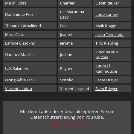
Marin Judas
Charrier
Oscar Räuker
die Macarena-
Dominique Frot
Luise Lunow
Lady
Thibault Cathalifaud
Fan
Maik Rogge
Mara Cisse
Jeantet
Julian Tennstedt
Lamine Cissokho
Jerome
Tino Kießling
Johanna von
Garance Marillier
Justine
Gutzeit
Karim El
Laïs Salameh
Rayane
Kammouchi
Diong-Kéba Tacu
Sissoko
Lasse Dreyer
Vincent Lindon
Vincent Legrand
Sven Brieger
Mit dem Laden des Videos akzeptieren Sie die
Datenschutzerklärung von YouTube.
Mehr erfahren