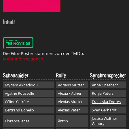
Inhalt
Die Film-Poster stammen von der TMDb.
Mehr Informationen.
Schauspieler
Rolle
Synchronsprecher
Myriem Akheddiou
Adrians Mutter
Anna Grisebach
Agathe Rousselle
Alexia / Adrien
Ronja Peters
Céline Carrère
Alexias Mutter
Franziska Endres
Bertrand Bonello
Alexias Vater
Sven Gerhardt
Jessica Walther-
Florence Janas
Ärztin
Gabory