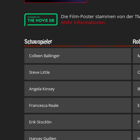
Die Film-Poster stammen von der T
Mehr Informationen.
Schauspieler
Rol
Colleen Ballinger
M
Steve Little
O
Angela Kinsey
B
Francesca Reale
E
Erik Stocklin
P
Harvey Guillen
H