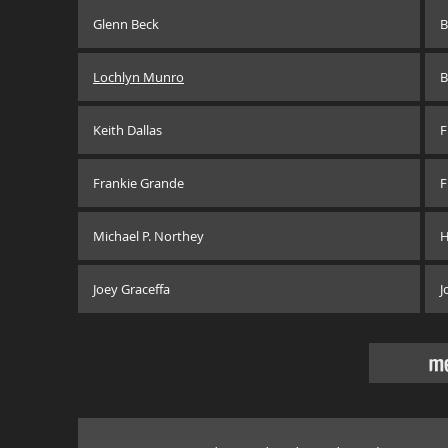
Glenn Beck
B
Lochlyn Munro
B
Keith Dallas
F
Frankie Grande
F
Michael P. Northey
H
Joey Graceffa
J
m