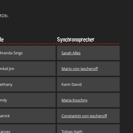
MDb.
le
Synchronsprecher
iranda Sings
Sarah Alles
nkel Jim
Mario von Jascheroff
ethany
Karin David
mily
Maria Koschny
atrick
Constantin von Jascheroff
arvey
Tobias Nath