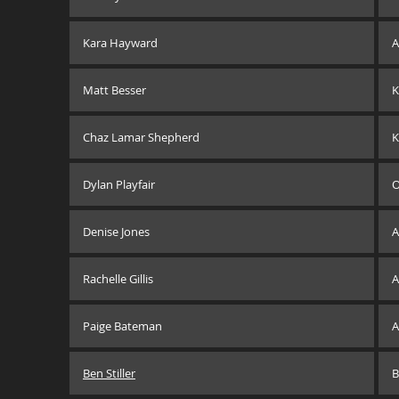
Kara Hayward
Matt Besser
K
Chaz Lamar Shepherd
K
Dylan Playfair
Denise Jones
A
Rachelle Gillis
A
Paige Bateman
A
Ben Stiller
B