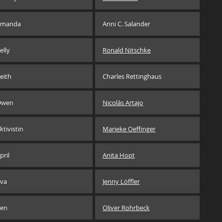
Amanda
Anni C. Salander
elly
Ronald Nitschke
eith
Charles Rettinghaus
Owen
Nicolás Artajo
ktivistin
Marieke Oeffinger
pril
Anita Hopt
va
Jenny Löffler
en
Oliver Rohrbeck