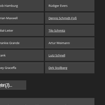
ob Hamburg
Rüdiger Evers
rian Maxwell
Dennis Schmidt-Foß
ilial-Leiter
Tilo Schmitz
rankie Grande
Artur Weimann
ank
Lutz Schnell
oey Graceffa
Dirk Stollberg
ehr
(7)...