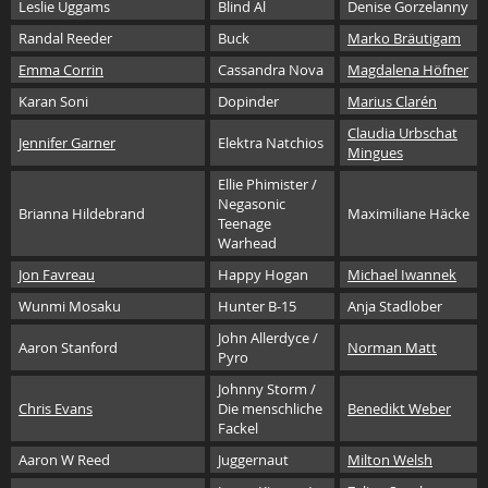
Leslie Uggams
Blind Al
Denise Gorzelanny
Randal Reeder
Buck
Marko Bräutigam
Emma Corrin
Cassandra Nova
Magdalena Höfner
Karan Soni
Dopinder
Marius Clarén
Claudia Urbschat
Jennifer Garner
Elektra Natchios
Mingues
Ellie Phimister /
Negasonic
Brianna Hildebrand
Maximiliane Häcke
Teenage
Warhead
Jon Favreau
Happy Hogan
Michael Iwannek
Wunmi Mosaku
Hunter B-15
Anja Stadlober
John Allerdyce /
Aaron Stanford
Norman Matt
Pyro
Johnny Storm /
Chris Evans
Die menschliche
Benedikt Weber
Fackel
Aaron W Reed
Juggernaut
Milton Welsh