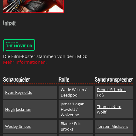
Inhalt
Die Film-Poster stammen von der TMDb.
Mehr Informationen.
Schauspieler
Rolle
Synchronsprecher
Wade Wilson /
Dennis Schmidt-
Ryan Reynolds
Deadpool
Foß
James 'Logan'
Thomas Nero
Hugh Jackman
Howlett /
Wolff
Wolverine
Blade / Eric
Wesley Snipes
Torsten Michaelis
Brooks