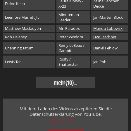
Laura Kinney /
Zalina Sanchez
Dafne Keen
X-23
Decke
Minuteman
Leemore Marrett Jr.
Jan-Marten Block
Leader
Matthew Macfadyen
Mr. Paradox
Manou Lubowski
Rob Delaney
Peter Wisdom
Uve Teschner
Remy LeBeau /
Channing Tatum
Daniel Fehlow
Gambit
Rusty /
Lewis Tan
Jan Pohl
Shatterstar
mehr
(10)...
Mit dem Laden des Videos akzeptieren Sie die
Datenschutzerklärung von YouTube.
Mehr erfahren