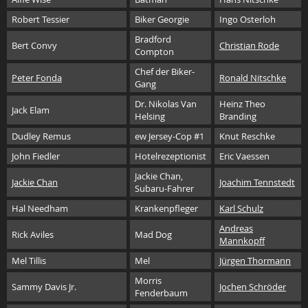
Robert Tessier
Biker Georgie
Ingo Osterloh
Bradford
Bert Convy
Christian Rode
Compton
Chef der Biker-
Peter Fonda
Ronald Nitschke
Gang
Dr. Nikolas Van
Heinz Theo
Jack Elam
Helsing
Branding
Dudley Remus
ew Jersey-Cop #1
Knut Reschke
John Fiedler
Hotelrezeptionist
Eric Vaessen
Jackie Chan,
Jackie Chan
Joachim Tennstedt
Subaru-Fahrer
Hal Needham
Krankenpfleger
Karl Schulz
Andreas
Rick Aviles
Mad Dog
Mannkopff
Mel Tillis
Mel
Jürgen Thormann
Morris
Sammy Davis Jr.
Jochen Schröder
Fenderbaum