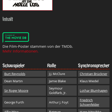
Inhalt
Die Film-Poster stammen von der TMDb.
Mehr Informationen.
Schauspieler
Rolle
Synchronsprecher
Burt Reynolds
J.J. McClure
Christian Brückner
Dean Martin
Jamie Blake
Klaus Miedel
Seymour
Sir Roger Moore
Lothar Blumhagen
Goldfarb, Jr.
Friedrich
George Furth
Arthur J. Foyt
Schoenfelder
Alfie Wise
Batman
Hans Nitschke