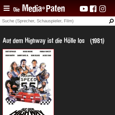
Auf dem Highway ist die Hölle los (1981)