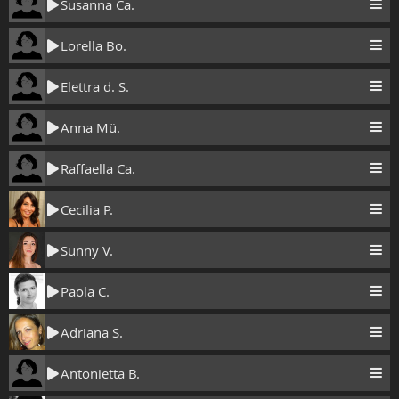
Susanna Ca.
Lorella Bo.
Elettra d. S.
Anna Mü.
Raffaella Ca.
Cecilia P.
Sunny V.
Paola C.
Adriana S.
Antonietta B.