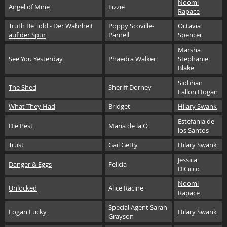
Noomi
Angel of Mine
Lizzie
Rapace
Truth Be Told - Der Wahrheit
Poppy Scoville-
Octavia
auf der Spur
Parnell
Spencer
Marsha
See You Yesterday
Phaedra Walker
Stephanie
Blake
Siobhan
The Shed
Sheriff Dorney
Fallon Hogan
What They Had
Bridget
Hilary Swank
Estefania de
Die Pest
Maria de la O
los Santos
Trust
Gail Getty
Hilary Swank
Jessica
Danger & Eggs
Felicia
DiCicco
Noomi
Unlocked
Alice Racine
Rapace
Special Agent Sarah
Logan Lucky
Hilary Swank
Grayson