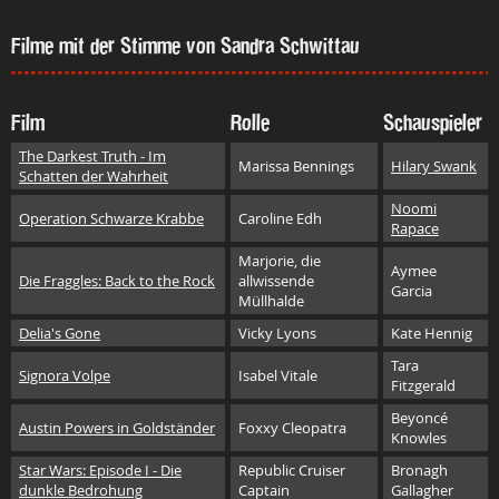
Filme mit der Stimme von Sandra Schwittau
Film
Rolle
Schauspieler
The Darkest Truth - Im
Marissa Bennings
Hilary Swank
Schatten der Wahrheit
Noomi
Operation Schwarze Krabbe
Caroline Edh
Rapace
Marjorie, die
Aymee
Die Fraggles: Back to the Rock
allwissende
Garcia
Müllhalde
Delia's Gone
Vicky Lyons
Kate Hennig
Tara
Signora Volpe
Isabel Vitale
Fitzgerald
Beyoncé
Austin Powers in Goldständer
Foxxy Cleopatra
Knowles
Star Wars: Episode I - Die
Republic Cruiser
Bronagh
dunkle Bedrohung
Captain
Gallagher