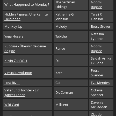
The Settman
Noomi
What Happened to Monday?
Siblings
Rapace
Hidden Figures: Unerkannte
Katherine G.
Taraji P.
Heldinnen
Johnson
Henson
Monkey Up
Melody
Betsy Stover
Natasha
Yoga Hosers
Tabitha
Lyonne
Rupture - Überwinde deine
Noomi
Renee
Ängste
Rapace
Saidah Arrika
Kevin Can Wait
Didi
Ekulona
Petra
Virtual Revolution
Kate
Silander
Lost River
Cat
Eva Mendes
Väter und Töchter - Ein
Octavia
Dr. Corman
ganzes Leben
Spencer
Davenia
Wild Card
Millicent
McFadden
Claude