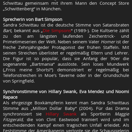
Schwittau gemeinsam mit ihrem Mann den Concept Store
„Schwittenberg“ in München.
Sprecherin von Bart Simpson
Sandra Schwittau ist die deutsche Stimme von Satansbraten
Bart
, bekannt aus „
Die Simpsons
“ (1989-). Die Kultserie zählt
zu den am längsten laufenden Zeichentrick- und
Primetimeserien der Welt. Neben seinem Vater
Homer
ist der
freche Zehnjährigeder Protagonist der frühen Staffeln. Mit
seinen Streichen überlistet er regelmäßig Eltern und Lehrer.
Die Figur ist so populär, dass sie Anfang der 90er die
sogenannte „Bartmania“ ausslöste. Sein loses Mundwerk
(„Friss meine Shorts!“) demonstriert er regelmäßig bei
Telefonstreichen in Moe's Taverne oder in der Grundschule
von Springfield.
Synchronstimme von Hillary Swank, Eva Mendez und Noomi
Rapace
Als ehrgeizige Boxkämpferin kennt man Sandra Schwittaus
Stimme aus „Million Dollar Baby“ (2004). Für das Drama
synchronisiert sie
Hillary Swank
als Sportlerin
Maggie
Fitzgerald,
die von Clint Eastwood trainiert wird und im
entscheidenden Kampf einen tragischen Unfall erleidet. Als
Feststimme der Amerikanerin vertonte sie die Schauspielerin