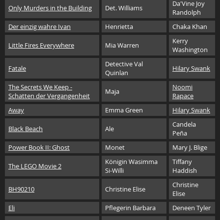
Da'Vine Joy
Only Murders in the Building
Det. Williams
Randolph
Der einzig wahre Ivan
Henrietta
Chaka Khan
Kerry
Little Fires Everywhere
Mia Warren
Washington
Detective Val
Fatale
Hilary Swank
Quinlan
The Secrets We Keep -
Noomi
Maja
Schatten der Vergangenheit
Rapace
Away
Emma Green
Hilary Swank
Candela
Black Beach
Ale
Peña
Power Book II: Ghost
Monet
Mary J. Blige
Königin Wasimma
Tiffany
The LEGO Movie 2
Si-Willi
Haddish
Christine
BH90210
Christine Elise
Elise
Eli
Pflegerin Barbara
Deneen Tyler