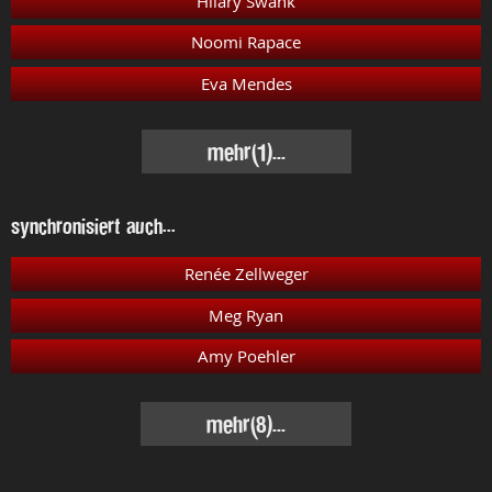
Hilary Swank
Noomi Rapace
Eva Mendes
mehr
(1)...
synchronisiert auch...
Renée Zellweger
Meg Ryan
Amy Poehler
mehr
(8)...