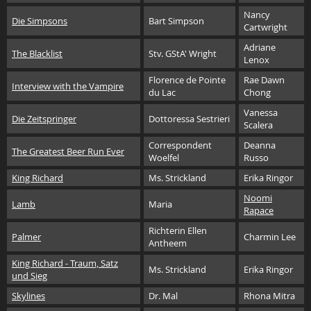
Nancy
Die Simpsons
Bart Simpson
Cartwright
Adriane
The Blacklist
Stv. GStA' Wright
Lenox
Florence de Pointe
Rae Dawn
Interview with the Vampire
du Lac
Chong
Vanessa
Die Zeitspringer
Dottoressa Sestrieri
Scalera
Correspondent
Deanna
The Greatest Beer Run Ever
Woelfel
Russo
King Richard
Ms. Strickland
Erika Ringor
Noomi
Lamb
Maria
Rapace
Richterin Ellen
Palmer
Charmin Lee
Antheem
King Richard - Traum, Satz
Ms. Strickland
Erika Ringor
und Sieg
Skylines
Dr. Mal
Rhona Mitra