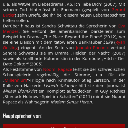
u.a. als Witwe im Liebesdrama „P.S. Ich liebe Dich“ (2007). Mit
seinem Tod hinterlässt ihr Ehemann (gespielt von
Gerard
Butler
) zehn Briefe, die ihr bei diesem neuen Lebensabschnitt
helfen sollen.
Darüber hinaus ist Sandra Schwittau die Sprecherin von
Eva
Mendez
. Sie vertont die amerikanische Darstellerin zum
Beispiel im Drama „The Place Beyond the Pines“ (2012), wo
sie eine Liaison mit dem tätowierten Bankräuber
Luke
(
Ryan
Gosling
) eingeht. An der Seite von
Joaquin Pheonix
vertont
Sandra Schwittau sie im Drama „Helden der Nacht“ (2007)
sowie als knallharte Kolumnistin in der Komödie „Hitch - Der
Date-Doktor“ (2005).
Als Feststimme von
Noomi Rapace
leiht sie der schwedischen
Schauspielerin regelmäßig die Stimme, u.a. für die
„
Millennium
“-Trilogie nach Krimiautor Stieg Larsson. In der
Rolle von Hackerin
Lisbeth Salander
hilft sie dem Journalist
Mikael Blomkvist
ein Komplott aufzudecken. In Guy Ritchies
„Sherlock Holmes - Spiel im Schatten“ (2011) mimt sie Noomi
Rapace als Wahrsagerin
Madam Simza Heron.
Hauptsprecher von: