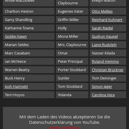
Andie MacDowell
Evelyn Maron
Claybourne
Charlton Heston
Eugenies Vater
Otto Mellies
Garry Shandling
Griffin Miller
Reinhard Kuhnert
Katharine Towne
Holly
Sarah Riedel
Goldie Hawn
Mona Miller
Gudrun Vaupel
Marian Seldes
Mrs. Claybourne
Liane Rudolph
Marc Casabani
Omar
Nasser Kilada
Ian McNeice
Peter Principal
Roland Hemmo
Warren Beatty
Porter Stoddard
Christian Brückner
Buck Henry
Suttler
Tom Deininger
Josh Hartnett
Tom Stoddard
Simon Jäger
Terri Hoyos
Yolanda
Carolina Vera
Mit dem Laden des Videos akzeptieren Sie die
Datenschutzerklärung von YouTube.
Mehr erfahren