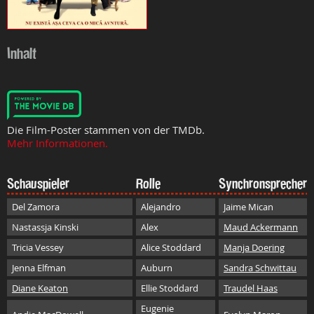
Inhalt
Die Film-Poster stammen von der TMDb.
Mehr Informationen.
Schauspieler
Rolle
Synchronsprecher
Del Zamora
Alejandro
Jaime Mican
Nastassja Kinski
Alex
Maud Ackermann
Tricia Vessey
Alice Stoddard
Manja Doering
Jenna Elfman
Auburn
Sandra Schwittau
Diane Keaton
Ellie Stoddard
Traudel Haas
Eugenie