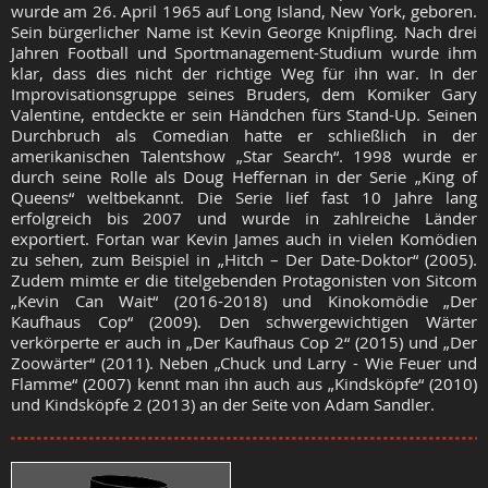
wurde am 26. April 1965 auf Long Island, New York, geboren.
Sein bürgerlicher Name ist Kevin George Knipfling. Nach drei
Jahren Football und Sportmanagement-Studium wurde ihm
klar, dass dies nicht der richtige Weg für ihn war. In der
Improvisationsgruppe seines Bruders, dem Komiker Gary
Valentine, entdeckte er sein Händchen fürs Stand-Up. Seinen
Durchbruch als Comedian hatte er schließlich in der
amerikanischen Talentshow „Star Search“. 1998 wurde er
durch seine Rolle als Doug Heffernan in der Serie „King of
Queens“ weltbekannt. Die Serie lief fast 10 Jahre lang
erfolgreich bis 2007 und wurde in zahlreiche Länder
exportiert. Fortan war Kevin James auch in vielen Komödien
zu sehen, zum Beispiel in „Hitch – Der Date-Doktor“ (2005).
Zudem mimte er die titelgebenden Protagonisten von Sitcom
„Kevin Can Wait“ (2016-2018) und Kinokomödie „Der
Kaufhaus Cop“ (2009). Den schwergewichtigen Wärter
verkörperte er auch in „Der Kaufhaus Cop 2“ (2015) und „Der
Zoowärter“ (2011). Neben „Chuck und Larry - Wie Feuer und
Flamme“ (2007) kennt man ihn auch aus „Kindsköpfe“ (2010)
und Kindsköpfe 2 (2013) an der Seite von Adam Sandler.