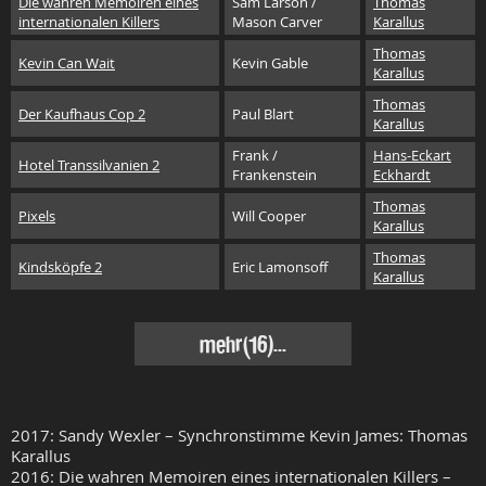
Die wahren Memoiren eines
Sam Larson /
Thomas
internationalen Killers
Mason Carver
Karallus
Thomas
Kevin Can Wait
Kevin Gable
Karallus
Thomas
Der Kaufhaus Cop 2
Paul Blart
Karallus
Frank /
Hans-Eckart
Hotel Transsilvanien 2
Frankenstein
Eckhardt
Thomas
Pixels
Will Cooper
Karallus
Thomas
Kindsköpfe 2
Eric Lamonsoff
Karallus
mehr(16)...
2017: Sandy Wexler – Synchronstimme Kevin James: Thomas
Karallus
2016: Die wahren Memoiren eines internationalen Killers –