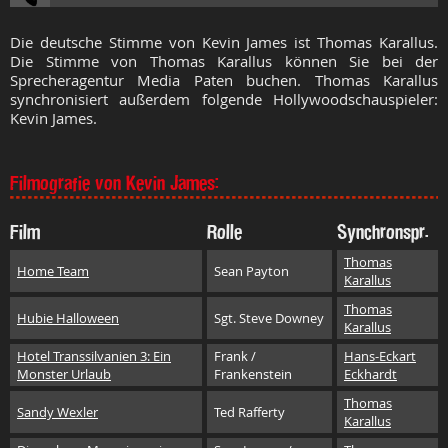
Die deutsche Stimme von Kevin James ist Thomas Karallus.
Die Stimme von Thomas Karallus können Sie bei der
Sprecheragentur Media Paten buchen. Thomas Karallus
synchronisiert außerdem folgende Hollywoodschauspieler:
Kevin James.
Filmografie von Kevin James:
Film
Rolle
Synchronspr.
Thomas
Home Team
Sean Payton
Karallus
Thomas
Hubie Halloween
Sgt. Steve Downey
Karallus
Hotel Transsilvanien 3: Ein
Frank /
Hans-Eckart
Monster Urlaub
Frankenstein
Eckhardt
Thomas
Sandy Wexler
Ted Rafferty
Karallus