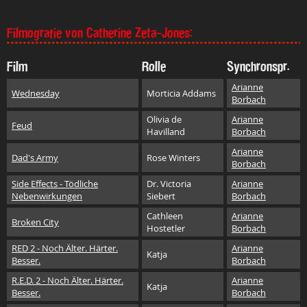
Filmografie von Catherine Zeta-Jones:
Film
Rolle
Synchronspr.
Arianne
Wednesday
Morticia Addams
Borbach
Olivia de
Arianne
Feud
Havilland
Borbach
Arianne
Dad's Army
Rose Winters
Borbach
Side Effects - Tödliche
Dr. Victoria
Arianne
Nebenwirkungen
Siebert
Borbach
Cathleen
Arianne
Broken City
Hostetler
Borbach
RED 2 - Noch Älter. Härter.
Arianne
Katja
Besser.
Borbach
R.E.D. 2 - Noch Älter. Härter.
Arianne
Katja
Besser.
Borbach