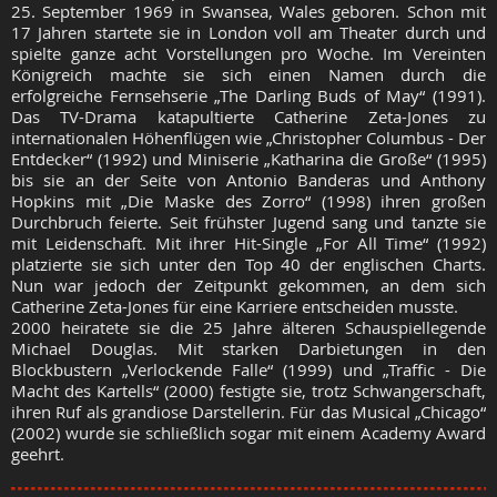
25. September 1969 in Swansea, Wales geboren. Schon mit
17 Jahren startete sie in London voll am Theater durch und
spielte ganze acht Vorstellungen pro Woche. Im Vereinten
Königreich machte sie sich einen Namen durch die
erfolgreiche Fernsehserie „The Darling Buds of May“ (1991).
Das TV-Drama katapultierte Catherine Zeta-Jones zu
internationalen Höhenflügen wie „Christopher Columbus - Der
Entdecker“ (1992) und Miniserie „Katharina die Große“ (1995)
bis sie an der Seite von Antonio Banderas und Anthony
Hopkins mit „Die Maske des Zorro“ (1998) ihren großen
Durchbruch feierte. Seit frühster Jugend sang und tanzte sie
mit Leidenschaft. Mit ihrer Hit-Single „For All Time“ (1992)
platzierte sie sich unter den Top 40 der englischen Charts.
Nun war jedoch der Zeitpunkt gekommen, an dem sich
Catherine Zeta-Jones für eine Karriere entscheiden musste.
2000 heiratete sie die 25 Jahre älteren Schauspiellegende
Michael Douglas. Mit starken Darbietungen in den
Blockbustern „Verlockende Falle“ (1999) und „Traffic - Die
Macht des Kartells“ (2000) festigte sie, trotz Schwangerschaft,
ihren Ruf als grandiose Darstellerin. Für das Musical „Chicago“
(2002) wurde sie schließlich sogar mit einem Academy Award
geehrt.