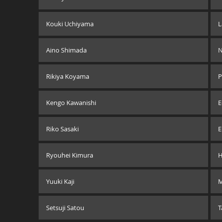
Kouki Uchiyama
L
Aino Shimada
N
Rikiya Koyama
P
Kengo Kawanishi
E
Riko Sasaki
E
Ryouhei Kimura
H
Yuuki Kaji
M
Setsuji Satou
T