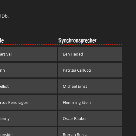
MDb.
le
Synchronsprecher
arzival
Ben Hadad
nn
Patrizia Carlucci
elliot
Michael Ernst
rtus Pendragon
Flemming Stein
onny
Oscar Räuker
ronside
Roman Rossa