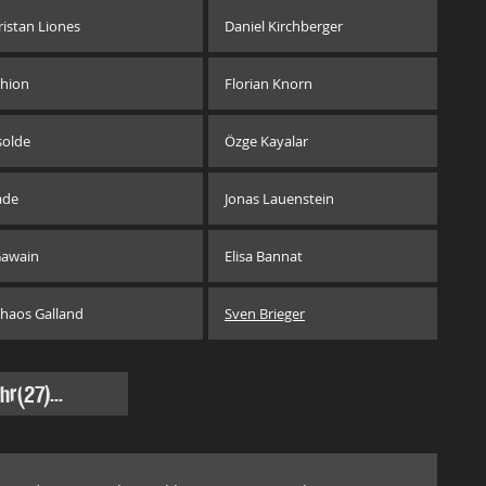
ristan Liones
Daniel Kirchberger
hion
Florian Knorn
solde
Özge Kayalar
ade
Jonas Lauenstein
awain
Elisa Bannat
haos Galland
Sven Brieger
hr
(27)...