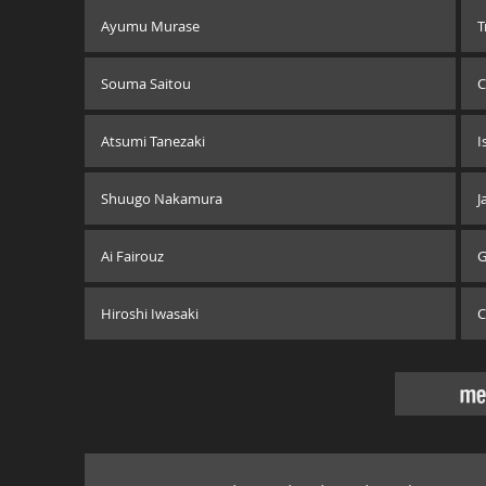
Ayumu Murase
T
Souma Saitou
C
Atsumi Tanezaki
I
Shuugo Nakamura
J
Ai Fairouz
G
Hiroshi Iwasaki
C
me