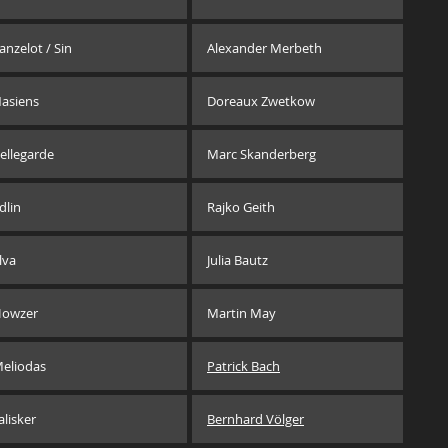
anzelot / Sin
Alexander Merbeth
asiens
Doreaux Zwetkow
ellegarde
Marc Skanderberg
dlin
Rajko Geith
lva
Julia Bautz
owzer
Martin May
eliodas
Patrick Bach
alisker
Bernhard Völger