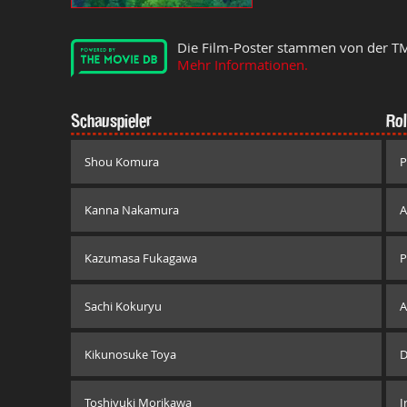
Die Film-Poster stammen von der T
Mehr Informationen.
Schauspieler
Rol
Shou Komura
P
Kanna Nakamura
A
Kazumasa Fukagawa
P
Sachi Kokuryu
A
Kikunosuke Toya
D
Toshiyuki Morikawa
I