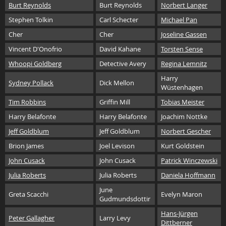
Burt Reynolds
Burt Reynolds
Norbert Langer
Stephen Tolkin
Carl Schecter
Michael Pan
Cher
Cher
Joseline Gassen
Vincent D'Onofrio
David Kahane
Torsten Sense
Whoopi Goldberg
Detective Avery
Regina Lemnitz
Harry
Sydney Pollack
Dick Mellon
Wüstenhagen
Tim Robbins
Griffin Mill
Tobias Meister
Harry Belafonte
Harry Belafonte
Joachim Nottke
Jeff Goldblum
Jeff Goldblum
Norbert Gescher
Brion James
Joel Levison
Kurt Goldstein
John Cusack
John Cusack
Patrick Winczewski
Julia Roberts
Julia Roberts
Daniela Hoffmann
June
Greta Scacchi
Evelyn Maron
Gudmundsdottir
Hans-Jürgen
Peter Gallagher
Larry Levy
Dittberner