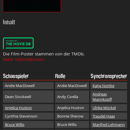
Inhalt
Die Film-Poster stammen von der TMDb.
Mehr Informationen.
Schauspieler
Rolle
Synchronsprecher
Andie MacDowell
Andie MacDowell
Katja Nottke
Andreas
Dean Stockwell
Andy Civella
Mannkopff
Anjelica Huston
Anjelica Huston
Ulrike Möckel
Cynthia Stevenson
Bonnie Sherow
Traudel Haas
Bruce Willis
Bruce Willis
Manfred Lehmann