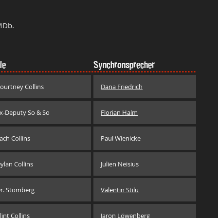
MDb.
le
Synchronsprecher
ourtney Collins
Dana Friedrich
x-Deputy So & So
Florian Halm
ach Collins
Paul Wienicke
ylan Collins
Julien Neisius
r. Stomberg
Valentin Stilu
lint Collins
Jaron Löwenberg