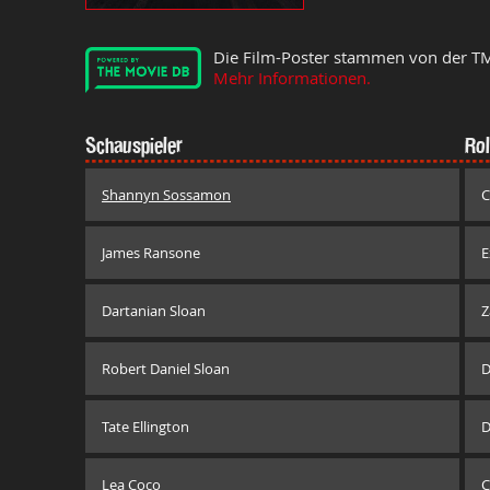
Die Film-Poster stammen von der T
Mehr Informationen.
Schauspieler
Rol
Shannyn Sossamon
C
James Ransone
E
Dartanian Sloan
Z
Robert Daniel Sloan
D
Tate Ellington
D
Lea Coco
C