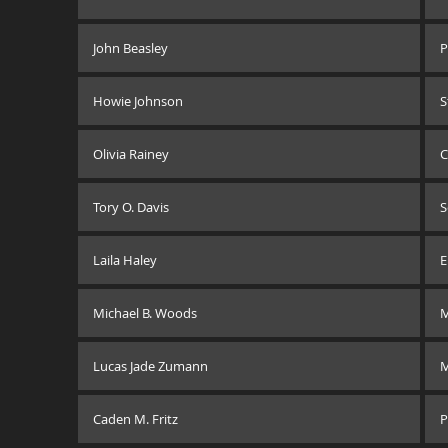
John Beasley
P
Howie Johnson
S
Olivia Rainey
C
Tory O. Davis
S
Laila Haley
Michael B. Woods
Lucas Jade Zumann
M
Caden M. Fritz
P