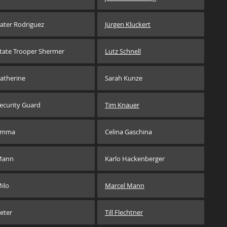
ater Rodriguez
Jürgen Kluckert
tate Trooper Shermer
Lutz Schnell
atherine
Sarah Kunze
ecurity Guard
Tim Knauer
Emma
Celina Gaschina
Mann
Karlo Hackenberger
ilo
Marcel Mann
eter
Till Flechtner