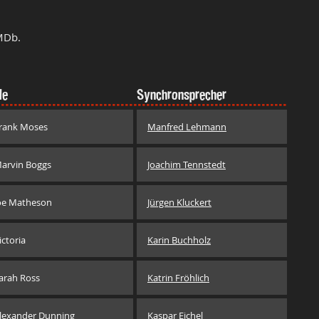
MDb.
le
Synchronsprecher
rank Moses
Manfred Lehmann
arvin Boggs
Joachim Tennstedt
oe Matheson
Jürgen Kluckert
ictoria
Karin Buchholz
arah Ross
Katrin Fröhlich
lexander Dunning
Kaspar Eichel