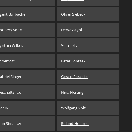
gent Burbacher
Oliver Siebeck
oopers Sohn
Derya Akyol
ynthia Wilkes
Vera Teltz
ndercott
Peter Lontzek
abriel Singer
Gerald Paradies
eschäftsfrau
Nina Herting
enry
Wolfgang Völz
van Simanov
Roland Hemmo