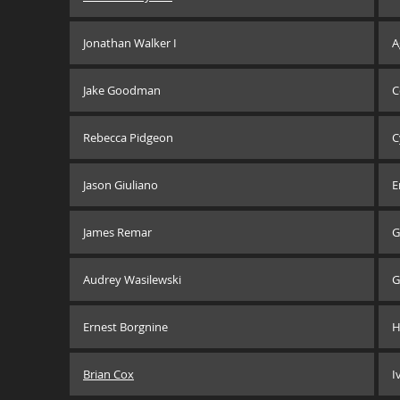
Jonathan Walker I
A
Jake Goodman
C
Rebecca Pidgeon
C
Jason Giuliano
E
James Remar
G
Audrey Wasilewski
G
Ernest Borgnine
H
Brian Cox
I