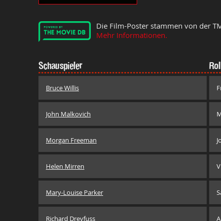
Die Film-Poster stammen von der T
Mehr Informationen.
Schauspieler
Rol
Bruce Willis
F
John Malkovich
M
Morgan Freeman
J
Helen Mirren
V
Mary-Louise Parker
S
Richard Dreyfuss
A