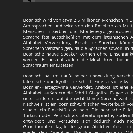
Bosnisch wird von etwa 2,5 Millionen Menschen in B
Amtssprachen und wird von den Bosniern als Mutt
Menschen in Serbien und Montenegro gesprochen 
Sprache fast ausschließlich mit dem lateinischen A
Alphabet Verwendung. Bosnische Sprecher können
Sprechern verständigen, da die Sprachen sowohl in d
Bosnische native Speaker können ohne Einschränk
werden. Es besteht zudem die Möglichkeit, bosnisc
Sprachraum einzusetzen.
Bosnisch hat im Laufe seiner Entwicklung verschi
lateinische und kyrillische Schrift. Eine spezielle ky
Bosnien-Herzegowina verwendet. Arebica ist eine e
Alphabet, außerdem die Schrift Glagoliza. Es gab zu
unter anderem auf die recht kleine Sprecherzahl zu
Nachweis ist ein bosnisch-türkischen Wörterbuch 
scheint ein Einzelstück zu sein. Die bosnische Elite
Türkisch oder Persisch als Literatursprache, zudem h
entwickelt und versuchte sich dadurch auch nic
Grundproblem lag in der grundsätzlichen Ausricht
wieder dem Orient an. Die Elite bevorzugte im Mitte