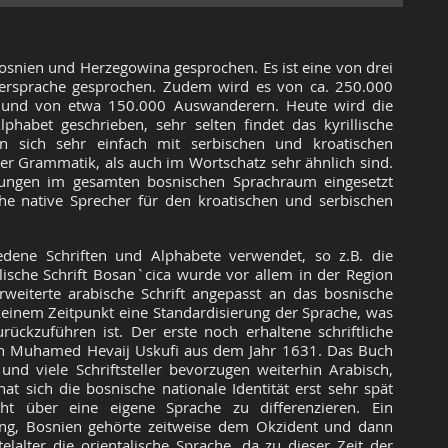
osnien und Herzegowina gesprochen. Es ist eine von drei
ersprache gesprochen. Zudem wird es von ca. 250.000
und von etwa 150.000 Auswanderern. Heute wird die
lphabet geschrieben, sehr selten findet das kyrillische
 sich sehr einfach mit serbischen und kroatischen
er Grammatik, als auch im Wortschatz sehr ähnlich sind.
ungen im gesamten bosnischen Sprachraum eingesetzt
he native Sprecher für den kroatischen und serbischen
edene Schriften und Alphabete verwendet, so z.B. die
rillische Schrift Bosan`cica wurde vor allem in der Region
rweiterte arabische Schrift angepasst an das bosnische
 keinem Zeitpunkt eine Standardisierung der Sprache, was
rückzuführen ist. Der erste noch erhaltene schriftliche
von Muhamed Hevaij Uskufi aus dem Jahr 1631. Das Buch
 und viele Schriftsteller bevorzugen weiterhin Arabisch,
at sich die bosnische nationale Identität erst sehr spät
ht über eine eigene Sprache zu differenzieren. Ein
ung, Bosnien gehörte zeitweise dem Okzident und dann
lalter die orientalische Sprache, da zu dieser Zeit der