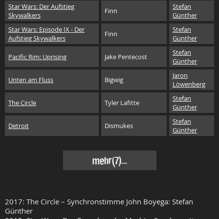
Star Wars: Der Aufstieg
Stefan
Finn
Skywalkers
Günther
Star Wars: Episode IX - Der
Stefan
Finn
Aufstieg Skywalkers
Günther
Stefan
Pacific Rim: Uprising
Jake Pentecost
Günther
Jaron
Unten am Fluss
Bigwig
Löwenberg
Stefan
The Circle
Tyler Lafitte
Günther
Stefan
Detroit
Dismukes
Günther
mehr(7)...
2017: The Circle – Synchronstimme John Boyega: Stefan
Günther