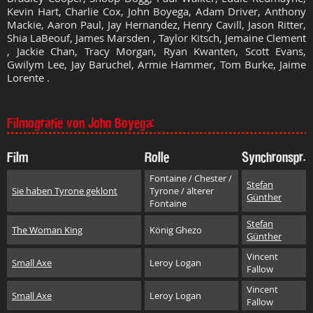
Kevin Hart, Charlie Cox, John Boyega, Adam Driver, Anthony
Mackie, Aaron Paul, Jay Hernandez, Henry Cavill, Jason Ritter,
Shia LaBeouf, James Marsden , Taylor Kitsch, Jemaine Clement
, Jackie Chan, Tracy Morgan, Ryan Kwanten, Scott Evans,
Gwilym Lee, Jay Baruchel, Armie Hammer, Tom Burke, Jaime
Lorente .
Filmografie von John Boyega:
Film
Rolle
Synchronspr.
Fontaine / Chester /
Stefan
Sie haben Tyrone geklont
Tyrone / älterer
Günther
Fontaine
Stefan
The Woman King
König Ghezo
Günther
Vincent
Small Axe
Leroy Logan
Fallow
Vincent
Small Axe
Leroy Logan
Fallow