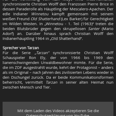
synchronisierte Christian Wolff den Franzosen Pierre Brice in
dessen Paraderolle als Häuptling der Mescalero-Apachen. Der
edle Indianer
Winnetou
kämpft gemeinsam mit seinem
weißen Freund
Old Shatterhand
(Lex Barker) für Gerechtigkeit
im Wilden Westen. In „Winnetou - 1. Teil (1963)“ treten die
beiden Blutsbrüder gegen den skrupellosen
Santer
(Mario
Adorf) an. Darüber hinaus sprach Christian Wolff den
Indianerhäuptling 1964 in „Old Shatterhand“.
Sprecher von Tarzan
Für die Serie
„Tarzan“
synchronisierte Christian Wolff
Schauspieler Ron Ely
,
der von 1966 bis 1969 den
lianenschwingenden Urwaldbewohner mimte. Für die Serie,
die im ZDF ausgestrahlt wurde, kehrt der Protagonist
–
anders
als im Original
–
nach Jahren des zivilisierten Lebens wieder in
den Dschungel zurück. Da er beide Kommunikationsformen
beherrscht, vermittelt
Tarzan
in seiner alten Heimat nun
zwischen Mensch und Tier.
Mit dem Laden des Videos akzeptieren Sie die
Datenschutzerklärung von YouTube.