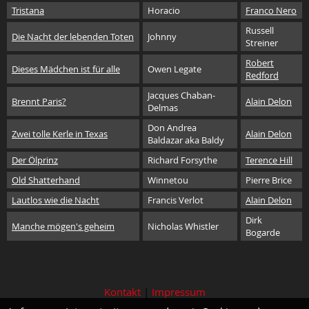
Tristana
Horacio
Franco Nero
Russell
Die Nacht der lebenden Toten
Johnny
Streiner
Robert
Dieses Mädchen ist für alle
Owen Legate
Redford
Jacques Chaban-
Brennt Paris?
Alain Delon
Delmas
Don Andrea
Zwei tolle Kerle in Texas
Alain Delon
Baldazar aka Baldy
Der Ölprinz
Richard Forsythe
Terence Hill
Old Shatterhand
Winnetou
Pierre Brice
Lautlos wie die Nacht
Francis Verlot
Alain Delon
Dirk
Manche mögen's geheim
Nicholas Whistler
Bogarde
Kontakt
|
Impressum