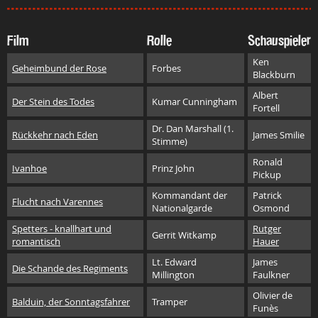
Film
Rolle
Schauspieler
Ken
Geheimbund der Rose
Forbes
Blackburn
Albert
Der Stein des Todes
Kumar Cunningham
Fortell
Dr. Dan Marshall (1.
Rückkehr nach Eden
James Smilie
Stimme)
Ronald
Ivanhoe
Prinz John
Pickup
Kommandant der
Patrick
Flucht nach Varennes
Nationalgarde
Osmond
Spetters - knallhart und
Rutger
Gerrit Witkamp
romantisch
Hauer
Lt. Edward
James
Die Schande des Regiments
Millington
Faulkner
Olivier de
Balduin, der Sonntagsfahrer
Tramper
Funès