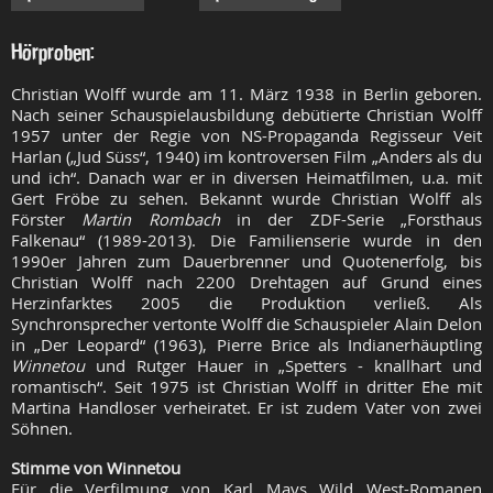
Hörproben:
Christian Wolff wurde am 11. März 1938 in Berlin geboren.
Nach seiner Schauspielausbildung debütierte Christian Wolff
1957 unter der Regie von NS-Propaganda Regisseur Veit
Harlan („Jud Süss“, 1940) im kontroversen Film „Anders als du
und ich“. Danach war er in diversen Heimatfilmen, u.a. mit
Gert Fröbe zu sehen. Bekannt wurde Christian Wolff als
Förster
Martin Rombach
in der ZDF-Serie „Forsthaus
Falkenau“ (1989-2013). Die Familienserie wurde in den
1990er Jahren zum Dauerbrenner und Quotenerfolg, bis
Christian Wolff nach 2200 Drehtagen auf Grund eines
Herzinfarktes 2005 die Produktion verließ. Als
Synchronsprecher vertonte Wolff die Schauspieler Alain Delon
in „Der Leopard“ (1963), Pierre Brice als Indianerhäuptling
Winnetou
und Rutger Hauer in „Spetters - knallhart und
romantisch“. Seit 1975 ist Christian Wolff in dritter Ehe mit
Martina Handloser verheiratet. Er ist zudem Vater von zwei
Söhnen.
Stimme von Winnetou
Für die Verfilmung von Karl Mays Wild West-Romanen