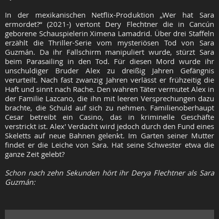
In der mexikanischen Netflix-Produktion „Wer hat Sara
ermordet?“ (2021-) vertont Dery Flechtner die in Cancún
geborene Schauspielerin Ximena Lamadrid. Über drei Staffeln
erzählt die Thriller-Serie vom mysteriösen Tod von Sara
Guzmán. Da ihr Fallschirm manipuliert wurde, stürzt Sara
beim Parasailing in den Tod. Für diesen Mord wurde ihr
unschuldiger Bruder Alex zu dreißig Jahren Gefängnis
verurteilt. Nach fast zwanzig Jahren verlässt er frühzeitig die
Haft und sinnt nach Rache. Den wahren Täter vermutet Alex in
der Familie Lazcano, die ihn mit leeren Versprechungen dazu
brachte, die Schuld auf sich zu nehmen. Familienoberhaupt
Cesar betreibt ein Casino, das in kriminelle Geschäfte
verstrickt ist. Alex' Verdacht wird jedoch durch den Fund eines
Skeletts auf neue Bahnen gelenkt. Im Garten seiner Mutter
findet er die Leiche von Sara. Hat seine Schwester etwa die
ganze Zeit gelebt?
Schon nach zehn Sekunden hört ihr Derya Flechtner als Sara
Guzmán: