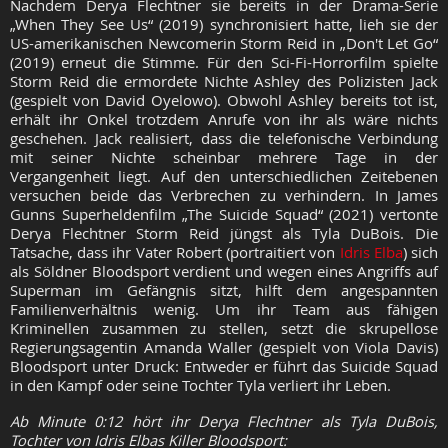
Nachdem Derya Flechtner sie bereits in der Drama-Serie
„When They See Us“ (2019) synchronisiert hatte, lieh sie der
US-amerikanischen Newcomerin Storm Reid in „Don't Let Go“
(2019) erneut die Stimme. Für den Sci-Fi-Horrorfilm spielte
Storm Reid die ermordete Nichte Ashley des Polizisten Jack
(gespielt von David Oyelowo). Obwohl Ashley bereits tot ist,
erhält ihr Onkel trotzdem Anrufe von ihr als wäre nichts
geschehen. Jack realisiert, dass die telefonische Verbindung
mit seiner Nichte scheinbar mehrere Tage in der
Vergangenheit liegt. Auf den unterschiedlichen Zeitebenen
versuchen beide das Verbrechen zu verhindern. In James
Gunns Superheldenfilm „The Suicide Squad“ (2021) vertonte
Derya Flechtner Storm Reid jüngst als Tyla DuBois. Die
Tatsache, dass ihr Vater Robert (portraitiert von
Idris Elba
) sich
als Söldner Bloodsport verdient und wegen eines Angriffs auf
Superman im Gefängnis sitzt, hilft dem angespannten
Familienverhältnis wenig. Um ihr Team aus fähigen
Kriminellen zusammen zu stellen, setzt die skrupellose
Regierungsagentin Amanda Waller (gespielt von Viola Davis)
Bloodsport unter Druck: Entweder er führt das Suicide Squad
in den Kampf oder seine Tochter Tyla verliert ihr Leben.
Ab Minute 0:12 hört ihr Derya Flechtner als Tyla DuBois,
Tochter von Idris Elbas Killer Bloodsport: