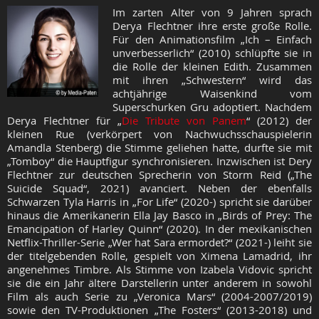
Im zarten Alter von 9 Jahren sprach
Derya Flechtner ihre erste große Rolle.
Für den Animationsfilm „Ich – Einfach
unverbesserlich“ (2010) schlüpfte sie in
die Rolle der kleinen Edith. Zusammen
mit ihren „Schwestern“ wird das
achtjährige Waisenkind vom
Superschurken Gru adoptiert. Nachdem
Derya Flechtner für „
Die Tribute von Panem
“ (2012) der
kleinen Rue (verkörpert von Nachwuchsschauspielerin
Amandla Stenberg) die Stimme geliehen hatte, durfte sie mit
„Tomboy“ die Hauptfigur synchronisieren. Inzwischen ist Dery
Flechtner zur deutschen Sprecherin von Storm Reid („The
Suicide Squad“, 2021) avanciert. Neben der ebenfalls
Schwarzen Tyla Harris in „For Life“ (2020-) spricht sie darüber
hinaus die Amerikanerin Ella Jay Basco in „Birds of Prey: The
Emancipation of Harley Quinn“ (2020). In der mexikanischen
Netflix-Thriller-Serie „Wer hat Sara ermordet?“ (2021-) leiht sie
der titelgebenden Rolle, gespielt von Ximena Lamadrid, ihr
angenehmes Timbre. Als Stimme von Izabela Vidovic spricht
sie die ein Jahr ältere Darstellerin unter anderem in sowohl
Film als auch Serie zu „Veronica Mars“ (2004-2007/2019)
sowie den TV-Produktionen „The Fosters“ (2013-2018) und